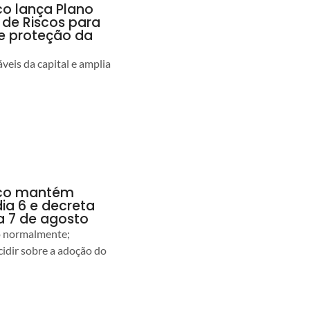
co lança Plano
 de Riscos para
 e proteção da
veis da capital e amplia
anco mantém
dia 6 e decreta
a 7 de agosto
ão normalmente;
idir sobre a adoção do