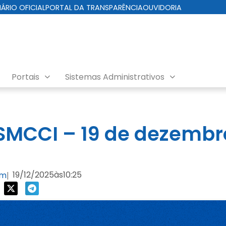
IÁRIO OFICIAL
PORTAL DA TRANSPARÊNCIA
OUVIDORIA
Portais
Sistemas Administrativos
da Cuidados com a Cidade
MCCI – 19 de dezembr
19/12/2025
às
10:25
om
|