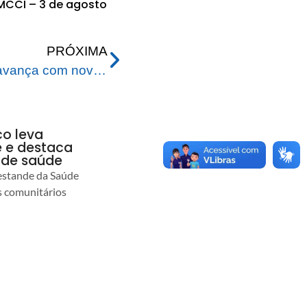
CCI – 3 de agosto
PRÓXIMA
Prefeitura de Rio Branco avança com nova iluminação pública na Avenida Ceará
co leva
 e destaca
 de saúde
estande da Saúde
s comunitários