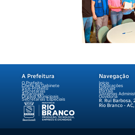
A Prefeitura
Navegação
O Prefeito
Início
Chefe de Gabinete
Publicações
Vice-Prefeito
Notícias
Secretarias
Portais
Autarquias
Sistemas Administ
Órgãos Municipais
Ouvidoria
Secretarias Especiais
R. Rui Barbosa, 
Rio Branco - AC