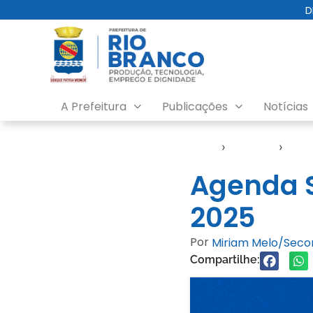
D
A Prefeitura
Publicações
Notícias
Início
›
Agendas
›
Agen
Agenda S
2025
Por
Miriam Melo/Sec
Compartilhe: