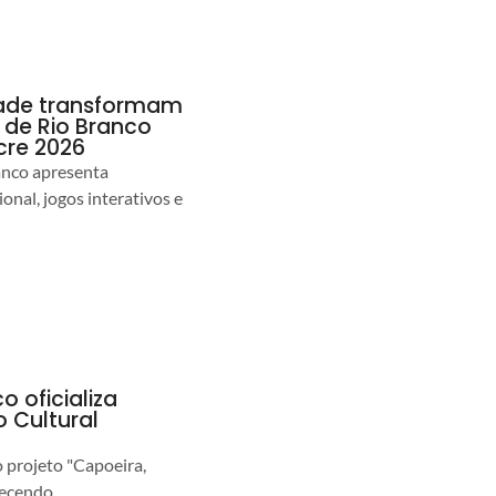
idade transformam
de Rio Branco
cre 2026
anco apresenta
nal, jogos interativos e
o oficializa
 Cultural
o projeto "Capoeira,
lecendo