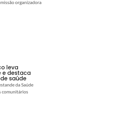
comissão organizadora
co leva
 e destaca
 de saúde
estande da Saúde
s comunitários