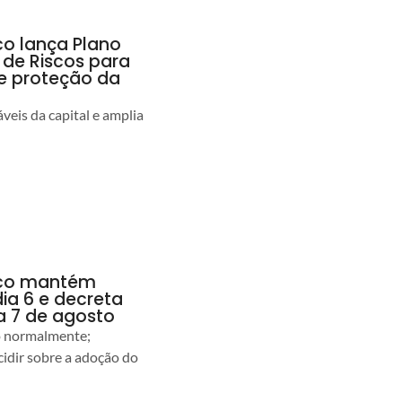
co lança Plano
 de Riscos para
 e proteção da
veis da capital e amplia
anco mantém
dia 6 e decreta
a 7 de agosto
ão normalmente;
idir sobre a adoção do