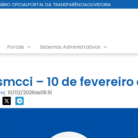
IÁRIO OFICIAL
PORTAL DA TRANSPARÊNCIA
OUVIDORIA
Portais
Sistemas Administrativos
da Cuidados com a Cidade
mcci – 10 de fevereiro
10/02/2026
às
08:51
om
|