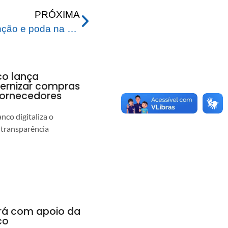
PRÓXIMA
Prefeitura realiza manutenção e poda na Praça da Revolução para o Carnaval 2026
co lança
ernizar compras
 fornecedores
co digitaliza o
 transparência
ará com apoio da
co