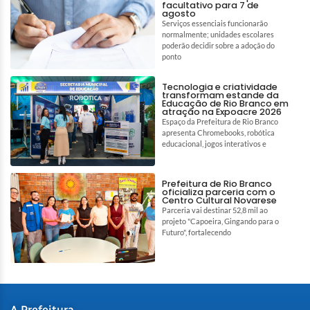
facultativo para 7 de
agosto
Serviços essenciais funcionarão
normalmente; unidades escolares
poderão decidir sobre a adoção do
ponto
Tecnologia e criatividade
transformam estande da
Educação de Rio Branco em
atração na Expoacre 2026
Espaço da Prefeitura de Rio Branco
apresenta Chromebooks, robótica
educacional, jogos interativos e
Prefeitura de Rio Branco
oficializa parceria com o
Centro Cultural Novarese
Parceria vai destinar 52,8 mil ao
projeto "Capoeira, Gingando para o
Futuro", fortalecendo
A Prefeitura