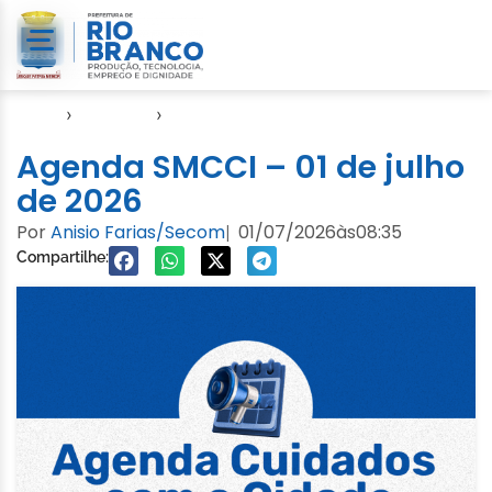
Início
›
Agendas
›
Agenda Cuidados com a Cidade
Agenda SMCCI – 01 de julho
de 2026
Por
Anisio Farias/Secom
01/07/2026
às
08:35
|
Compartilhe: