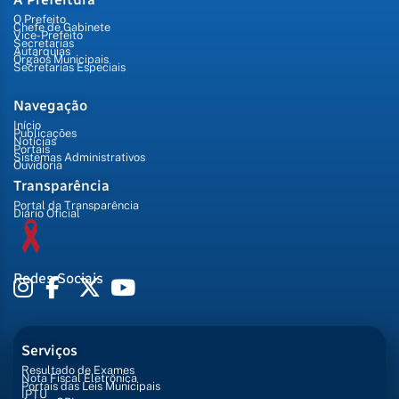
O Prefeito
Chefe de Gabinete
Vice-Prefeito
Secretarias
Autarquias
Órgãos Municipais
Secretarias Especiais
Navegação
Início
Publicações
Notícias
Portais
Sistemas Administrativos
Ouvidoria
Transparência
Portal da Transparência
Diário Oficial
Redes Sociais
Serviços
Resultado de Exames
Nota Fiscal Eletrônica
Portais das Leis Municipais
IPTU