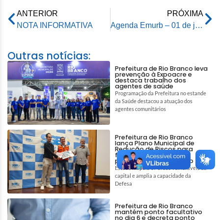
ANTERIOR
PRÓXIMA
NOTA INFORMATIVA
Agenda Emurb – 01 de julho de 2026
Outras notícias:
Prefeitura de Rio Branco leva
prevenção à Expoacre e
destaca trabalho dos
agentes de saúde
Programação da Prefeitura no estande
da Saúde destacou a atuação dos
agentes comunitários
Prefeitura de Rio Branco
lança Plano Municipal de
Redução de Riscos para
fortalecer prevenção e
proteção da população
Estudo mapeia 87 áreas vulneráveis da
capital e amplia a capacidade da
Defesa
Prefeitura de Rio Branco
mantém ponto facultativo
no dia 6 e decreta ponto