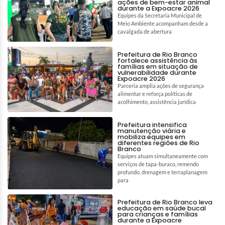
ações de bem-estar animal
durante a Expoacre 2026
Equipes da Secretaria Municipal de
Meio Ambiente acompanham desde a
cavalgada de abertura
Prefeitura de Rio Branco
fortalece assistência às
famílias em situação de
vulnerabilidade durante
Expoacre 2026
Parceria amplia ações de segurança
alimentar e reforça políticas de
acolhimento, assistência jurídica
Prefeitura intensifica
manutenção viária e
mobiliza equipes em
diferentes regiões de Rio
Branco
Equipes atuam simultaneamente com
serviços de tapa-buraco, remendo
profundo, drenagem e terraplanagem
para
Prefeitura de Rio Branco leva
educação em saúde bucal
para crianças e famílias
durante a Expoacre