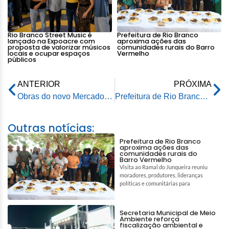
Rio Branco Street Music é
Prefeitura de Rio Branco
lançado na Expoacre com
aproxima ações das
proposta de valorizar músicos
comunidades rurais do Barro
locais e ocupar espaços
Vermelho
públicos
ANTERIOR
PRÓXIMA
Obras do novo Mercado Elias Mansour avançam e destacam atuação da Prefeitura no desenvolvimento de Rio Branco
Prefeitura de Rio Branco prepara grande festa com jogo da Seleção Brasileira e abertura do 18º Circuito Junino
Outras notícias:
Prefeitura de Rio Branco
aproxima ações das
comunidades rurais do
Barro Vermelho
Visita ao Ramal do Junqueira reuniu
moradores, produtores, lideranças
políticas e comunitárias para
Secretaria Municipal de Meio
Ambiente reforça
fiscalização ambiental e