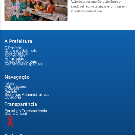
Ação do programa Geração Sorriso
Saudável reuniu crianças e famílias em
atividades educativas
A Prefeitura
O Prefeito
Chefe de Gabinete
Vice-Prefeito
Secretarias
Autarquias
Órgãos Municipais
Secretarias Especiais
Navegação
Início
Publicações
Notícias
Portais
Sistemas Administrativos
Ouvidoria
Transparência
Portal da Transparência
Diário Oficial