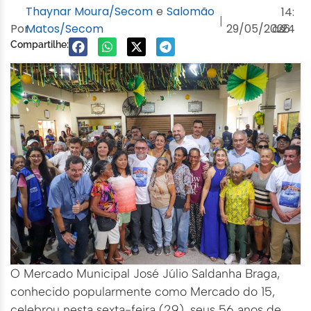
Thaynar Moura/Secom
e
Salomão
14:
|
Por
Matos/Secom
29/05/2026
às
24
Compartilhe:
O Mercado Municipal José Júlio Saldanha Braga,
conhecido popularmente como Mercado do 15,
celebrou nesta sexta-feira (29), seus 56 anos de