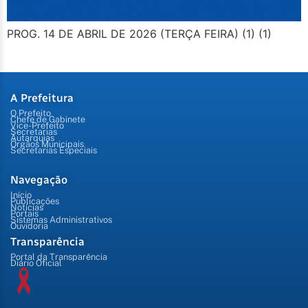
PROG. 14 DE ABRIL DE 2026 (TERÇA FEIRA) (1) (1)
A Prefeitura
O Prefeito
Chefe de Gabinete
Vice-Prefeito
Secretarias
Autarquias
Órgãos Municipais
Secretarias Especiais
Navegação
Início
Publicações
Notícias
Portais
Sistemas Administrativos
Ouvidoria
Transparência
Portal da Transparência
Diário Oficial