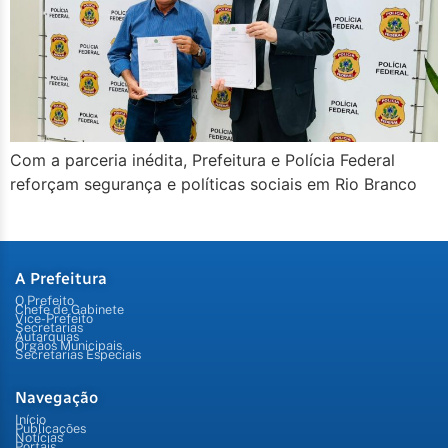
Com a parceria inédita, Prefeitura e Polícia Federal
reforçam segurança e políticas sociais em Rio Branco
A Prefeitura
O Prefeito
Chefe de Gabinete
Vice-Prefeito
Secretarias
Autarquias
Órgãos Municipais
Secretarias Especiais
Navegação
Início
Publicações
Notícias
Portais