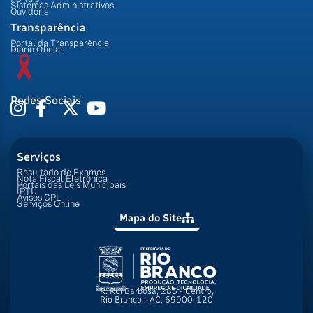
Sistemas Administrativos
Ouvidoria
Transparência
Portal da Transparência
Diário Oficial
Redes Sociais
Serviços
Resultado de Exames
Nota Fiscal Eletrônica
Portais das Leis Municipais
IPTU
Avisos CPL
Serviços Online
Mapa do Site
R. Rui Barbosa, 285 - Centro,
Rio Branco - AC, 69900-120