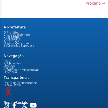
Próximo
→
A Prefeitura
O Prefeito
Chefe de Gabinete
Vice-Prefeito
Secretarias
Autarquias
Órgãos Municipais
Secretarias Especiais
Navegação
Início
Publicações
Notícias
Portais
Sistemas Administrativos
Ouvidoria
Transparência
Portal da Transparência
Diário Oficial
Redes Sociais