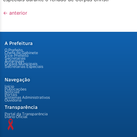
←
anterior
A Prefeitura
O Prefeito
Chefe de Gabinete
Vice-Prefeito
Secretarias
Autarquias
Órgãos Municipais
Secretarias Especiais
Navegação
Início
Publicações
Notícias
Portais
Sistemas Administrativos
Ouvidoria
Transparência
Portal da Transparência
Diário Oficial