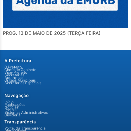
PROG. 13 DE MAIO DE 2025 (TERÇA FEIRA)
A Prefeitura
O Prefeito
Chefe de Gabinete
Vice-Prefeito
Secretarias
Autarquias
Órgãos Municipais
Secretarias Especiais
Navegação
Início
Publicações
Notícias
Portais
Sistemas Administrativos
Ouvidoria
Transparência
Portal da Transparência
Diário Oficial