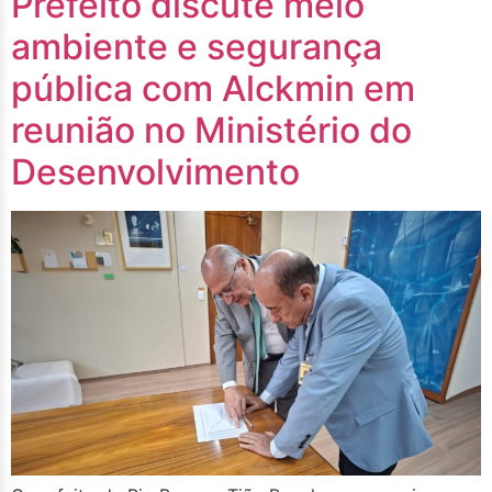
Prefeito discute meio
ambiente e segurança
pública com Alckmin em
reunião no Ministério do
Desenvolvimento