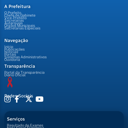
A Prefeitura
O Prefeito
Chefe de Gabinete
Vice-Prefeito
Secretarias
Autarquias
Órgãos Municipais
Secretarias Especiais
Navegação
Início
Publicações
Notícias
Portais
Sistemas Administrativos
Ouvidoria
Transparência
Portal da Transparência
Diário Oficial
Redes Sociais
Serviços
Resultado de Exames
Nota Fiscal Eletrônica