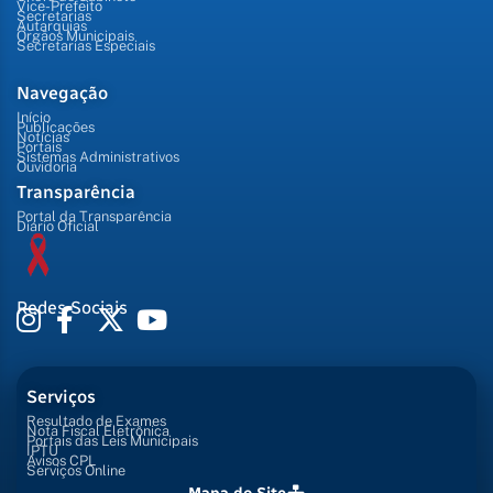
Vice-Prefeito
Secretarias
Autarquias
Órgãos Municipais
Secretarias Especiais
Navegação
Início
Publicações
Notícias
Portais
Sistemas Administrativos
Ouvidoria
Transparência
Portal da Transparência
Diário Oficial
Redes Sociais
Serviços
Resultado de Exames
Nota Fiscal Eletrônica
Portais das Leis Municipais
IPTU
Avisos CPL
Serviços Online
Mapa do Site