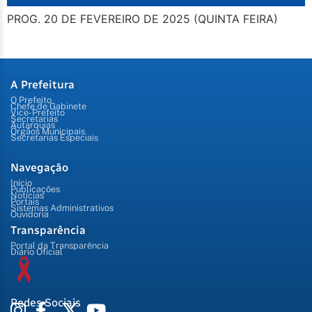
PROG. 20 DE FEVEREIRO DE 2025 (QUINTA FEIRA)
A Prefeitura
O Prefeito
Chefe de Gabinete
Vice-Prefeito
Secretarias
Autarquias
Órgãos Municipais
Secretarias Especiais
Navegação
Início
Publicações
Notícias
Portais
Sistemas Administrativos
Ouvidoria
Transparência
Portal da Transparência
Diário Oficial
Redes Sociais