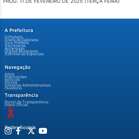
PROG. 11 DE FEVEREIRO DE 2025 (TERÇA FEIRA)
A Prefeitura
O Prefeito
Chefe de Gabinete
Vice-Prefeito
Secretarias
Autarquias
Órgãos Municipais
Secretarias Especiais
Navegação
Início
Publicações
Notícias
Portais
Sistemas Administrativos
Ouvidoria
Transparência
Portal da Transparência
Diário Oficial
Redes Sociais