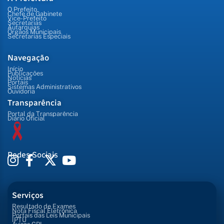
O Prefeito
Chefe de Gabinete
Vice-Prefeito
Secretarias
Autarquias
Órgãos Municipais
Secretarias Especiais
Navegação
Início
Publicações
Notícias
Portais
Sistemas Administrativos
Ouvidoria
Transparência
Portal da Transparência
Diário Oficial
Redes Sociais
Serviços
Resultado de Exames
Nota Fiscal Eletrônica
Portais das Leis Municipais
IPTU