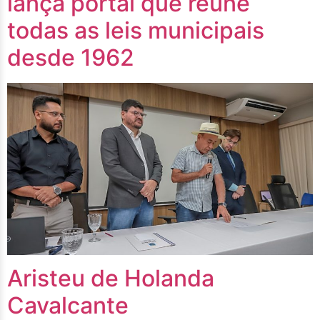
lança portal que reúne
todas as leis municipais
desde 1962
Aristeu de Holanda
Cavalcante