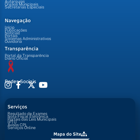
Autarquias
Órgãos Municipais
Secretarias Especiais
Navegação
Início
Publicações
Notícias
Portais
Sistemas Administrativos
Ouvidoria
Transparência
Portal da Transparência
Diário Oficial
Redes Sociais
Serviços
Resultado de Exames
Nota Fiscal Eletrônica
Portais das Leis Municipais
IPTU
Avisos CPL
Serviços Online
Mapa do Site