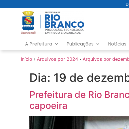
o
D
conteúdo
A Prefeitura
Publicações
Notícias
Início
›
Arquivos por 2024
›
Arquivos por dezem
Dia:
19 de dezemb
Prefeitura de Rio Bran
capoeira