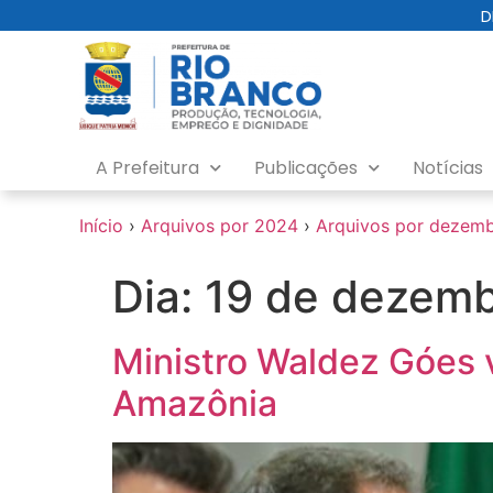
o
D
conteúdo
A Prefeitura
Publicações
Notícias
Início
›
Arquivos por 2024
›
Arquivos por dezem
Dia:
19 de dezemb
Ministro Waldez Góes v
Amazônia