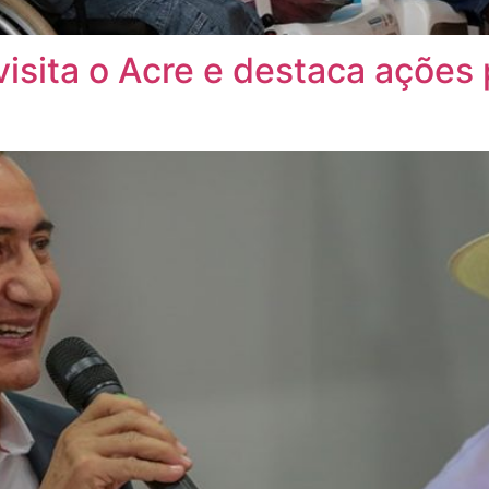
isita o Acre e destaca ações p