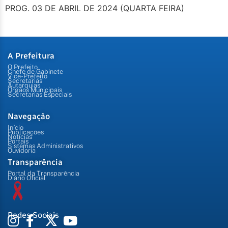
PROG. 03 DE ABRIL DE 2024 (QUARTA FEIRA)
A Prefeitura
O Prefeito
Chefe de Gabinete
Vice-Prefeito
Secretarias
Autarquias
Órgãos Municipais
Secretarias Especiais
Navegação
Início
Publicações
Notícias
Portais
Sistemas Administrativos
Ouvidoria
Transparência
Portal da Transparência
Diário Oficial
Redes Sociais