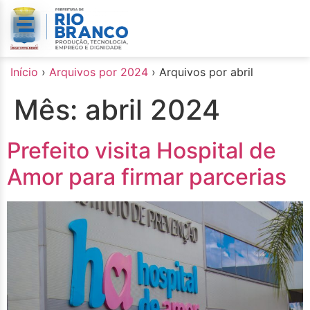
o
conteúdo
Início
›
Arquivos por 2024
›
Arquivos por abril
Mês:
abril 2024
Prefeito visita Hospital de
Amor para firmar parcerias