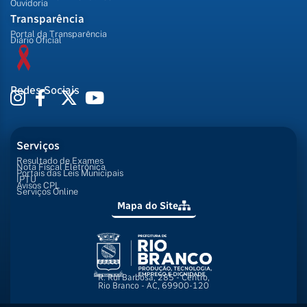
Ouvidoria
Transparência
Portal da Transparência
Diário Oficial
Redes Sociais
Serviços
Resultado de Exames
Nota Fiscal Eletrônica
Portais das Leis Municipais
IPTU
Avisos CPL
Serviços Online
Mapa do Site
R. Rui Barbosa, 285 - Centro,
Rio Branco - AC, 69900-120