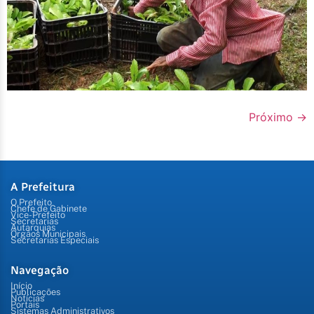
Próximo
→
A Prefeitura
O Prefeito
Chefe de Gabinete
Vice-Prefeito
Secretarias
Autarquias
Órgãos Municipais
Secretarias Especiais
Navegação
Início
Publicações
Notícias
Portais
Sistemas Administrativos