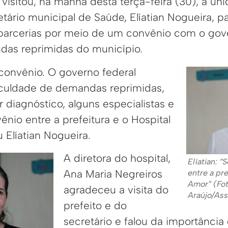
l visitou, na manhã desta terça-feira (30), a un
tário municipal de Saúde, Elíatian Nogueira, p
parcerias por meio de um convênio com o gove
das reprimidas do município.
 convênio. O governo federal
iculdade de demandas reprimidas,
 diagnóstico, alguns especialistas e
ênio entre a prefeitura e o Hospital
 Elíatian Nogueira.
A diretora do hospital,
Elíatian: “
Ana Maria Negreiros
entre a pre
Amor” (Fo
agradeceu a visita do
Araújo/As
prefeito e do
secretário e falou da importância