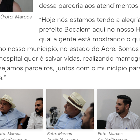
dessa parceria aos atendimentos 
 (Foto: Marcos
“Hoje nós estamos tendo a alegri
prefeito Bocalom aqui no nosso H
qual a gente está mostrando o qu
 no nosso município, no estado do Acre. Somos
ospital quer é salvar vidas, realizando mamogra
ejamos parceiros, juntos com o município par
.”
oto: Marcos
Foto: Marcos
Foto: Marcos
raújo/Assecom
Araújo/Assecom
Araújo/Assecom