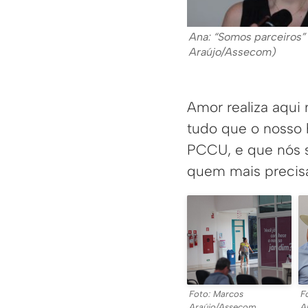
Ana: “Somos parceiros”
Araújo/Assecom)
Amor realiza aqui
tudo que o nosso h
PCCU, e que nós s
quem mais precisa
Foto: Marcos
F
Araújo/Assecom
A