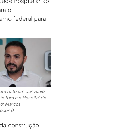
idade hospitalar ao
ara o
rno federal para
Será feito um convênio
feitura e o Hospital de
to: Marcos
secom)
 da construção