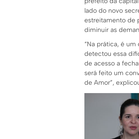
prefeito da capita
lado do novo secre
estreitamento de 
diminuir as deman
“Na prática, é um
detectou essa dif
de acesso a fechar
será feito um conv
de Amor”, explicou