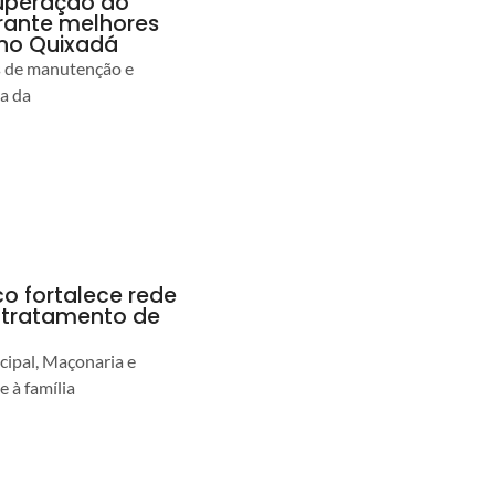
uperação do
rante melhores
no Quixadá
s de manutenção e
ia da
co fortalece rede
r tratamento de
cipal, Maçonaria e
e à família