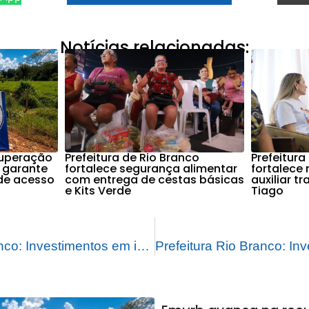
Notícias relacionadas:
cuperação
Prefeitura de Rio Branco
Prefeitura
 garante
fortalece segurança alimentar
fortalece
de acesso
com entrega de cestas básicas
auxiliar t
e Kits Verde
Tiago
Prefeitura Rio Branco: Investimentos em infraestrutura transformam a cidade