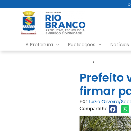
D
A Prefeitura
Publicações
Notícias
Início
›
Notícias
Prefeito 
firmar p
Por
Luizio Oliveira/Se
Compartilhe: