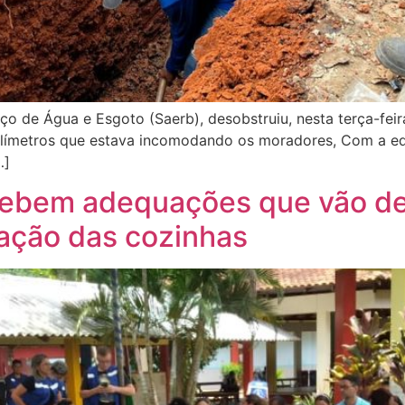
ço de Água e Esgoto (Saerb), desobstruiu, nesta terça-feira
límetros que estava incomodando os moradores, Com a equip
…]
ecebem adequações que vão d
ização das cozinhas