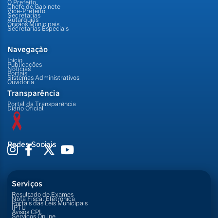
O Prefeito
Chefe de Gabinete
Vice-Prefeito
Secretarias
Autarquias
Órgãos Municipais
Secretarias Especiais
Navegação
Início
Publicações
Notícias
Portais
Sistemas Administrativos
Ouvidoria
Transparência
Portal da Transparência
Diário Oficial
Redes Sociais
Serviços
Resultado de Exames
Nota Fiscal Eletrônica
Portais das Leis Municipais
IPTU
Avisos CPL
Serviços Online