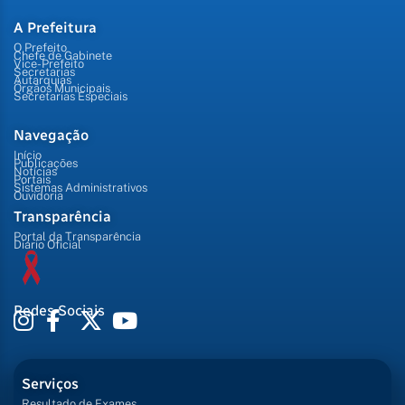
A Prefeitura
O Prefeito
Chefe de Gabinete
Vice-Prefeito
Secretarias
Autarquias
Órgãos Municipais
Secretarias Especiais
Navegação
Início
Publicações
Notícias
Portais
Sistemas Administrativos
Ouvidoria
Transparência
Portal da Transparência
Diário Oficial
Redes Sociais
Serviços
Resultado de Exames