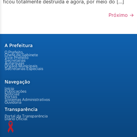
ficou totalmente destruída e agora, por meio do […]
Próximo
→
A Prefeitura
O Prefeito
Chefe de Gabinete
Vice-Prefeito
Secretarias
Autarquias
Órgãos Municipais
Secretarias Especiais
Navegação
Início
Publicações
Notícias
Portais
Sistemas Administrativos
Ouvidoria
Transparência
Portal da Transparência
Diário Oficial