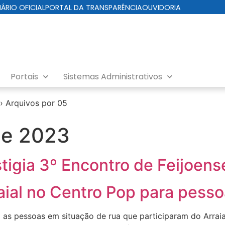
IÁRIO OFICIAL
PORTAL DA TRANSPARÊNCIA
OUVIDORIA
Portais
Sistemas Administrativos
›
Arquivos por 05
de 2023
estigia 3º Encontro de Feijoen
aial no Centro Pop para pess
as pessoas em situação de rua que participaram do Arraial