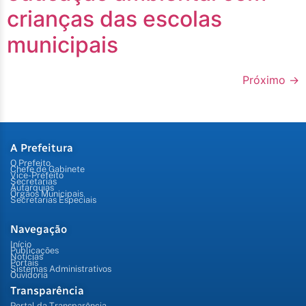
crianças das escolas
municipais
Próximo
→
A Prefeitura
O Prefeito
Chefe de Gabinete
Vice-Prefeito
Secretarias
Autarquias
Órgãos Municipais
Secretarias Especiais
Navegação
Início
Publicações
Notícias
Portais
Sistemas Administrativos
Ouvidoria
Transparência
Portal da Transparência