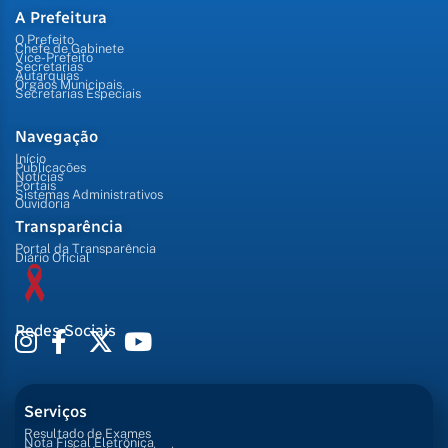
A Prefeitura
O Prefeito
Chefe de Gabinete
Vice-Prefeito
Secretarias
Autarquias
Órgãos Municipais
Secretarias Especiais
Navegação
Início
Publicações
Notícias
Portais
Sistemas Administrativos
Ouvidoria
Transparência
Portal da Transparência
Diário Oficial
Redes Sociais
Serviços
Resultado de Exames
Nota Fiscal Eletrônica