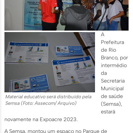
A
Prefeitura
de Rio
Branco, por
intermédio
da
Secretaria
Municipal
de saúde
Material educativo será distribuído pela
Semsa (Foto: Assecom/ Arquivo)
(Semsa),
estará
novamente na Expoacre 2023.
A Semsa, montou um espaço no Parque de