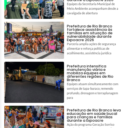
Equipes da Secretaria Municipal de
Meio Ambiente acompanham desde a
cavalgada de abertura
Prefeitura de Rio Branco
fortalece assistência às
famílias em situação de
vulnerabilidade durante
Expoacre 2026
Parceria amplia ações de segurança
alimentar e reforça políticas de
acolhimento, assistência jurídica
Prefeitura intensifica
manutenção viária e
mobiliza equipes em
diferentes regiões de Rio
Branco
Equipes atuam simultaneamente com
serviços de tapa-buraco, remendo
profundo, drenagem e terraplanagem
para
Prefeitura de Rio Branco leva
educação em saúde bucal
para crianças e famílias
durante a Expoacre
Ação do programa Geração Sorriso