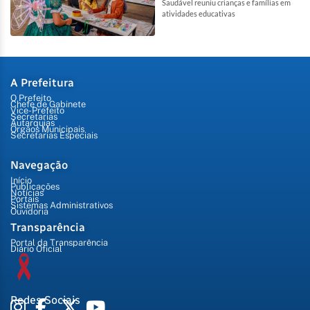
Saudável reuniu crianças e famílias em
atividades educativas
A Prefeitura
O Prefeito
Chefe de Gabinete
Vice-Prefeito
Secretarias
Autarquias
Órgãos Municipais
Secretarias Especiais
Navegação
Início
Publicações
Notícias
Portais
Sistemas Administrativos
Ouvidoria
Transparência
Portal da Transparência
Diário Oficial
Redes Sociais