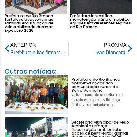
Prefeitura de Rio Branco
Prefeitura intensifica
fortalece assistência às
manutenção viária e mobiliza
famílias em situação de
equipes em diferentes regiões
vulnerabilidade durante
de Rio Branco
Expoacre 2026
ANTERIOR
PRÓXIMA
Prefeitura e Ifac firmam cooperação para o Programa 1.001 Dignidades
Ivan Biancardi
Outras notícias:
Prefeitura de Rio Branco
aproxima ações das
comunidades rurais do
Barro Vermelho
Visita ao Ramal do Junqueira reuniu
moradores, produtores, lideranças
políticas e comunitárias para
Secretaria Municipal de Meio
Ambiente reforça
fiscalização ambiental e
ações de bem-estar animal
durante a Expoacre 2026