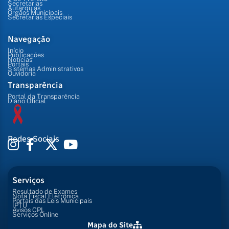
Secretarias
Autarquias
Órgãos Municipais
Secretarias Especiais
Navegação
Início
Publicações
Notícias
Portais
Sistemas Administrativos
Ouvidoria
Transparência
Portal da Transparência
Diário Oficial
Redes Sociais
Serviços
Resultado de Exames
Nota Fiscal Eletrônica
Portais das Leis Municipais
IPTU
Avisos CPL
Serviços Online
Mapa do Site