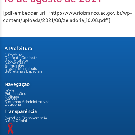
[pdf-embedder url=”http://www.riobranco.ac.gov.br/wp-
content/uploads/2021/08/zeladoria_10.08.pdf”]
A Prefeitura
O Prefeito
Chefe de Gabinete
Vice-Prefeito
Secretarias
Autarquias
Órgãos Municipais
Secretarias Especiais
Navegação
Início
Publicações
Notícias
Portais
Sistemas Administrativos
Ouvidoria
Transparência
Portal da Transparência
Diário Oficial