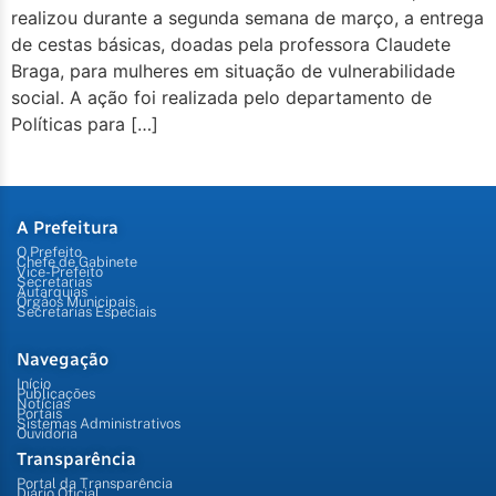
realizou durante a segunda semana de março, a entrega
de cestas básicas, doadas pela professora Claudete
Braga, para mulheres em situação de vulnerabilidade
social. A ação foi realizada pelo departamento de
Políticas para […]
A Prefeitura
O Prefeito
Chefe de Gabinete
Vice-Prefeito
Secretarias
Autarquias
Órgãos Municipais
Secretarias Especiais
Navegação
Início
Publicações
Notícias
Portais
Sistemas Administrativos
Ouvidoria
Transparência
Portal da Transparência
Diário Oficial