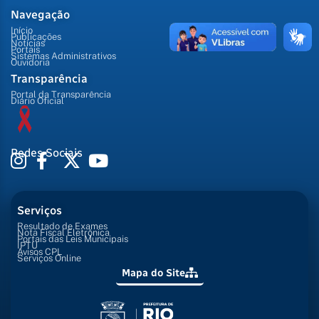
Navegação
Início
Publicações
Notícias
Portais
Sistemas Administrativos
Ouvidoria
Transparência
Portal da Transparência
Diário Oficial
Redes Sociais
Serviços
Resultado de Exames
Nota Fiscal Eletrônica
Portais das Leis Municipais
IPTU
Avisos CPL
Serviços Online
Mapa do Site