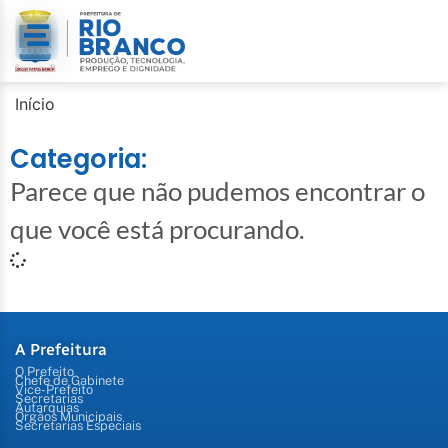
Início
Categoria:
Parece que não pudemos encontrar o
que você está procurando.
A Prefeitura
O Prefeito
Chefe de Gabinete
Vice-Prefeito
Secretarias
Autarquias
Órgãos Municipais
Secretarias Especiais