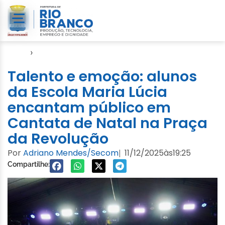
Início
›
Video
Talento e emoção: alunos
da Escola Maria Lúcia
encantam público em
Cantata de Natal na Praça
da Revolução
Por
Adriano Mendes/Secom
11/12/2025
às
19:25
|
Compartilhe: