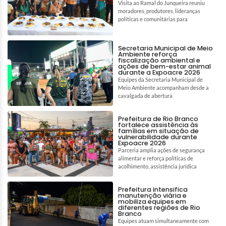
Visita ao Ramal do Junqueira reuniu
moradores, produtores, lideranças
políticas e comunitárias para
Secretaria Municipal de Meio
Ambiente reforça
fiscalização ambiental e
ações de bem-estar animal
durante a Expoacre 2026
Equipes da Secretaria Municipal de
Meio Ambiente acompanham desde a
cavalgada de abertura
Prefeitura de Rio Branco
fortalece assistência às
famílias em situação de
vulnerabilidade durante
Expoacre 2026
Parceria amplia ações de segurança
alimentar e reforça políticas de
acolhimento, assistência jurídica
Prefeitura intensifica
manutenção viária e
mobiliza equipes em
diferentes regiões de Rio
Branco
Equipes atuam simultaneamente com