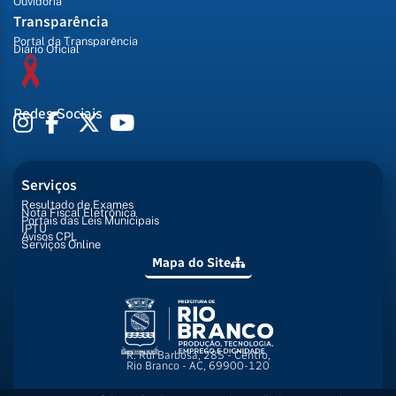
Ouvidoria
Transparência
Portal da Transparência
Diário Oficial
Redes Sociais
Serviços
Resultado de Exames
Nota Fiscal Eletrônica
Portais das Leis Municipais
IPTU
Avisos CPL
Serviços Online
Mapa do Site
R. Rui Barbosa, 285 - Centro,
Rio Branco - AC, 69900-120