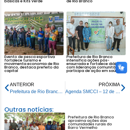
básicas e Kits Verde
de Rio Branco
Evento de pesca esportiva
Prefeitura de Rio Branco
fortalece turismo e
intensifica ações pós-
movimenta economia de Rio
enxurrada e fortalece diálogo
Branco, destaca prefeito da
com lideranças comunitárias e
capital
participa de ação em saúde
ANTERIOR
PRÓXIMA
Prefeitura de Rio Branco realiza 1º Fórum do Selo UNICEF do ciclo 2025–2028
Agenda SMCCI – 12 de dezembro 2025
Outras notícias:
Prefeitura de Rio Branco
aproxima ações das
comunidades rurais do
Barro Vermelho