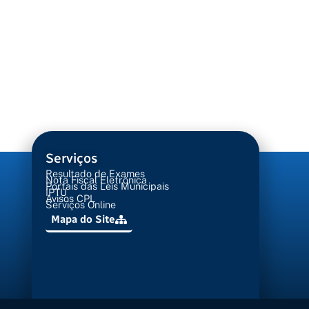
Serviços
Resultado de Exames
Nota Fiscal Eletrônica
Portais das Leis Municipais
IPTU
Avisos CPL
Serviços Online
Mapa do Site