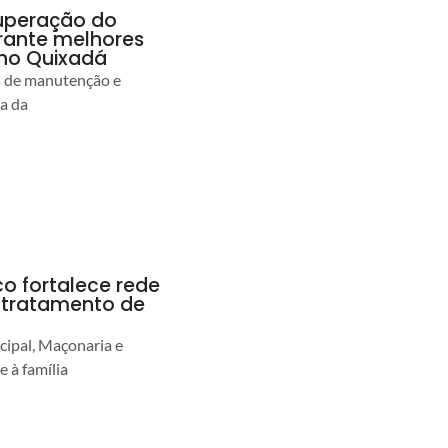
uperação do
rante melhores
no Quixadá
s de manutenção e
ia da
co fortalece rede
r tratamento de
cipal, Maçonaria e
e à família