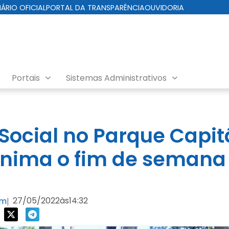
IÁRIO OFICIAL
PORTAL DA TRANSPARÊNCIA
OUVIDORIA
Portais
Sistemas Administrativos
 Social no Parque Capi
anima o fim de semana
27/05/2022
às
14:32
om
|