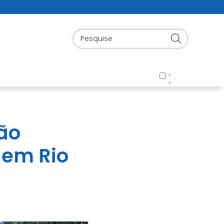
tão
 em Rio