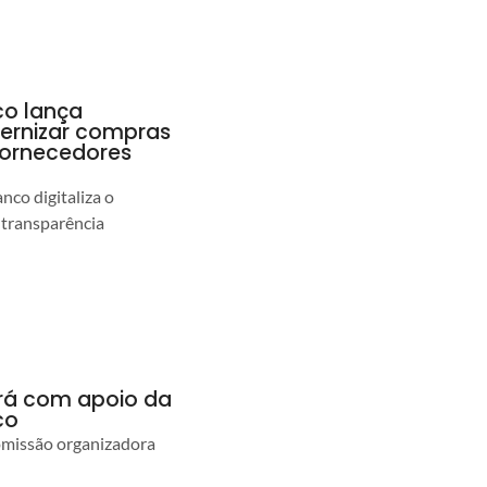
co lança
ernizar compras
 fornecedores
co digitaliza o
 transparência
ará com apoio da
co
comissão organizadora