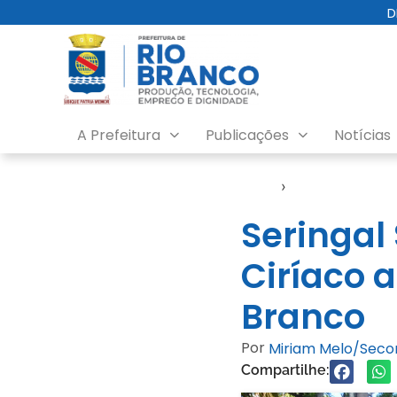
D
A Prefeitura
Publicações
Notícias
Início
›
Video
Seringal
Ciríaco 
Branco
Por
Miriam Melo/Sec
Compartilhe: