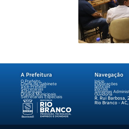
A Prefeitura
Navegação
O Prefeito
Início
Chefe de Gabinete
Publicações
Vice-Prefeito
Notícias
Secretarias
Portais
Autarquias
Sistemas Administ
Órgãos Municipais
Ouvidoria
Secretarias Especiais
R. Rui Barbosa, 
Rio Branco - AC