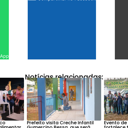
sApp
Notícias relacionadas:
nco
Prefeito visita Creche Infantil
Evento de
alimentar
Gumercino Bessa, que será
fortalece