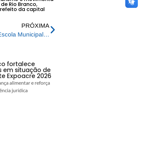
de Rio Branco,
efeito da capital
PRÓXIMA
Alunos e professores da Escola Municipal Ilson Ribeiro recebem tablets e notebooks para auxílio pedagógico
co fortalece
as em situação de
te Expoacre 2026
ança alimentar e reforça
ência jurídica