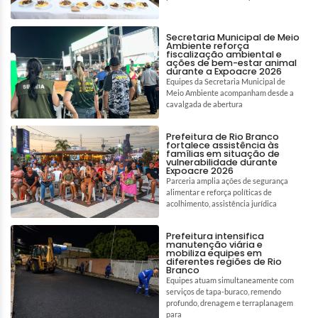
Secretaria Municipal de Meio
Ambiente reforça
fiscalização ambiental e
ações de bem-estar animal
durante a Expoacre 2026
Equipes da Secretaria Municipal de
Meio Ambiente acompanham desde a
cavalgada de abertura
Prefeitura de Rio Branco
fortalece assistência às
famílias em situação de
vulnerabilidade durante
Expoacre 2026
Parceria amplia ações de segurança
alimentar e reforça políticas de
acolhimento, assistência jurídica
Prefeitura intensifica
manutenção viária e
mobiliza equipes em
diferentes regiões de Rio
Branco
Equipes atuam simultaneamente com
serviços de tapa-buraco, remendo
profundo, drenagem e terraplanagem
para