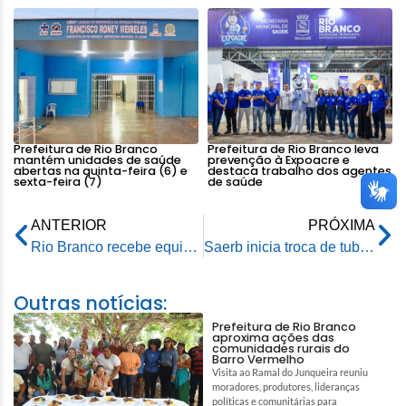
Prefeitura de Rio Branco
Prefeitura de Rio Branco leva
mantém unidades de saúde
prevenção à Expoacre e
abertas na quinta-feira (6) e
destaca trabalho dos agentes
sexta-feira (7)
de saúde
ANTERIOR
PRÓXIMA
Rio Branco recebe equipe do Programa Melver para implementação de educação financeira nas escolas
Saerb inicia troca de tubulação da ETA II com foco na melhoria do abastecimento
Outras notícias:
Prefeitura de Rio Branco
aproxima ações das
comunidades rurais do
Barro Vermelho
Visita ao Ramal do Junqueira reuniu
moradores, produtores, lideranças
políticas e comunitárias para