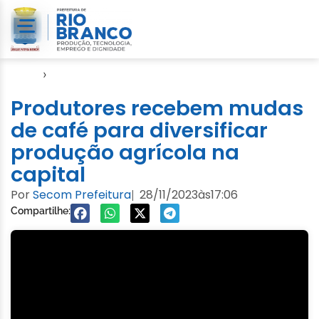
Início
›
Seagro
Produtores recebem mudas
de café para diversificar
produção agrícola na
capital
Por
Secom Prefeitura
28/11/2023
às
17:06
|
Compartilhe: