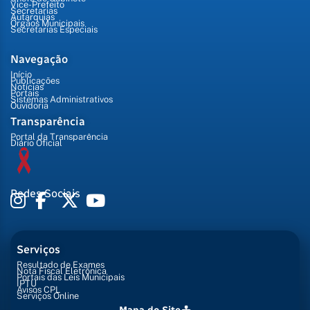
Vice-Prefeito
Secretarias
Autarquias
Órgãos Municipais
Secretarias Especiais
Navegação
Início
Publicações
Notícias
Portais
Sistemas Administrativos
Ouvidoria
Transparência
Portal da Transparência
Diário Oficial
Redes Sociais
Serviços
Resultado de Exames
Nota Fiscal Eletrônica
Portais das Leis Municipais
IPTU
Avisos CPL
Serviços Online
Mapa do Site