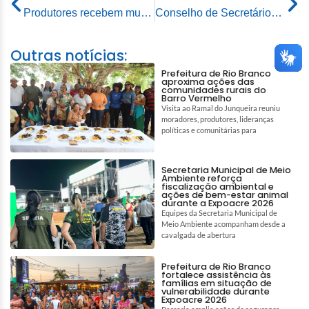
Produtores recebem mudas de café para diversificar produção agrícola na capital
Conselho de Secretários de Educação de Capitais conclui encontro no ES
Outras notícias:
Prefeitura de Rio Branco
aproxima ações das
comunidades rurais do
Barro Vermelho
Visita ao Ramal do Junqueira reuniu
moradores, produtores, lideranças
políticas e comunitárias para
Secretaria Municipal de Meio
Ambiente reforça
fiscalização ambiental e
ações de bem-estar animal
durante a Expoacre 2026
Equipes da Secretaria Municipal de
Meio Ambiente acompanham desde a
cavalgada de abertura
Prefeitura de Rio Branco
fortalece assistência às
famílias em situação de
vulnerabilidade durante
Expoacre 2026