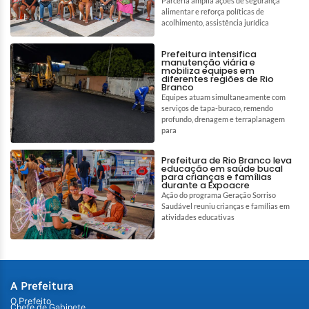
Parceria amplia ações de segurança
alimentar e reforça políticas de
acolhimento, assistência jurídica
Prefeitura intensifica
manutenção viária e
mobiliza equipes em
diferentes regiões de Rio
Branco
Equipes atuam simultaneamente com
serviços de tapa-buraco, remendo
profundo, drenagem e terraplanagem
para
Prefeitura de Rio Branco leva
educação em saúde bucal
para crianças e famílias
durante a Expoacre
Ação do programa Geração Sorriso
Saudável reuniu crianças e famílias em
atividades educativas
A Prefeitura
O Prefeito
Chefe de Gabinete