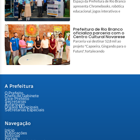
Espaço da Prefeitura de Rio Branco
apresenta Chromebooks, robótica
educacional, jogos interativos e
Prefeitura de Rio Branco
oficializa parceria com o
Centro Cultural Novarese
Parceria vai destinar 52,8 mil ao
projeto "Capoeira, Gingando para o
Futuro", fortalecendo
A Prefeitura
O Prefeito
Chefe de Gabinete
Vice-Prefeito
Secretarias
Autarquias
Órgãos Municipais
Secretarias Especiais
Navegação
Início
Publicações
Notícias
Portais