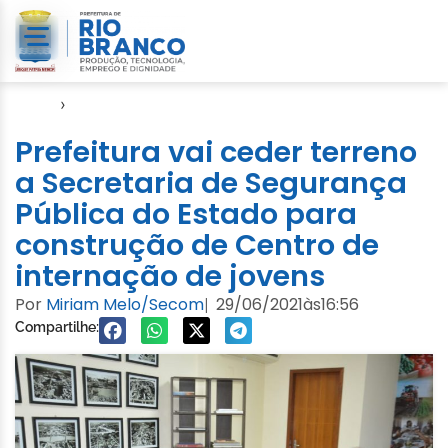
Início
›
Video
Prefeitura vai ceder terreno
a Secretaria de Segurança
Pública do Estado para
construção de Centro de
internação de jovens
Por
Miriam Melo/Secom
29/06/2021
às
16:56
|
Compartilhe: