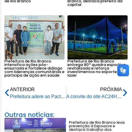
de Rio Branco
Branco, destaca prefeito da
capital
Prefeitura de Rio Branco
Prefeitura de Rio Branco
intensifica ações pós-
entrega 80ª quadra esportiva
enxurrada e fortalece diálogo
revitalizada e reforça
com lideranças comunitárias e
investimentos no esporte e
participa de ação em saúde
lazer
ANTERIOR
PRÓXIMA
Prefeitura adere ao Pacto Nacional de implementação dos direitos da pessoa idosa
A convite do site AC24Horas prefeito de Rio Branco participa do Programa Boa Conversa
Outras notícias:
Prefeitura de Rio Branco leva
prevenção à Expoacre e
destaca trabalho dos