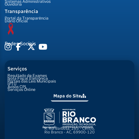
Sistemas Administrativos
Ouvidoria
Transparência
Portal da Transparência
Diário Oficial
Redes Sociais
Serviços
Resultado de Exames
Nota Fiscal Eletrônica
Portais das Leis Municipais
IPTU
Avisos CPL
Serviços Online
Mapa do Site
R. Rui Barbosa, 285 - Centro,
Rio Branco - AC, 69900-120