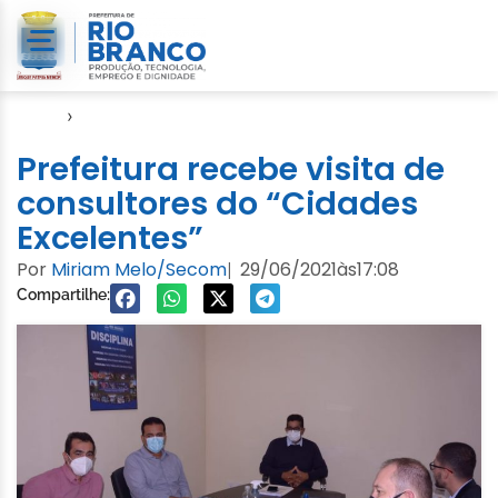
Início
›
Video
Prefeitura recebe visita de
consultores do “Cidades
Excelentes”
Por
Miriam Melo/Secom
29/06/2021
às
17:08
|
Compartilhe: