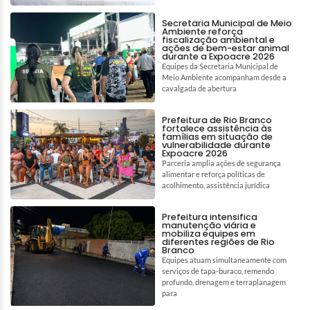
Secretaria Municipal de Meio
Ambiente reforça
fiscalização ambiental e
ações de bem-estar animal
durante a Expoacre 2026
Equipes da Secretaria Municipal de
Meio Ambiente acompanham desde a
cavalgada de abertura
Prefeitura de Rio Branco
fortalece assistência às
famílias em situação de
vulnerabilidade durante
Expoacre 2026
Parceria amplia ações de segurança
alimentar e reforça políticas de
acolhimento, assistência jurídica
Prefeitura intensifica
manutenção viária e
mobiliza equipes em
diferentes regiões de Rio
Branco
Equipes atuam simultaneamente com
serviços de tapa-buraco, remendo
profundo, drenagem e terraplanagem
para