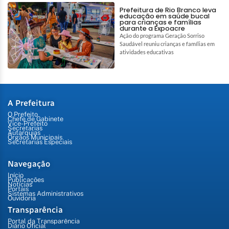
Prefeitura de Rio Branco leva
educação em saúde bucal
para crianças e famílias
durante a Expoacre
Ação do programa Geração Sorriso
Saudável reuniu crianças e famílias em
atividades educativas
A Prefeitura
O Prefeito
Chefe de Gabinete
Vice-Prefeito
Secretarias
Autarquias
Órgãos Municipais
Secretarias Especiais
Navegação
Início
Publicações
Notícias
Portais
Sistemas Administrativos
Ouvidoria
Transparência
Portal da Transparência
Diário Oficial