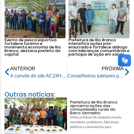
Evento de pesca esportiva
Prefeitura de Rio Branco
fortalece turismo e
intensifica ações pós-
movimenta economia de Rio
enxurrada e fortalece diálogo
Branco, destaca prefeito da
com lideranças comunitárias e
capital
participa de ação em saúde
ANTERIOR
PRÓXIMA
A convite do site AC24Horas prefeito de Rio Branco participa do Programa Boa Conversa
Conselheiros tutelares promovem ato de agradecimento ao prefeito de Rio Branco
Outras notícias:
Prefeitura de Rio Branco
aproxima ações das
comunidades rurais do
Barro Vermelho
Visita ao Ramal do Junqueira reuniu
moradores, produtores, lideranças
políticas e comunitárias para