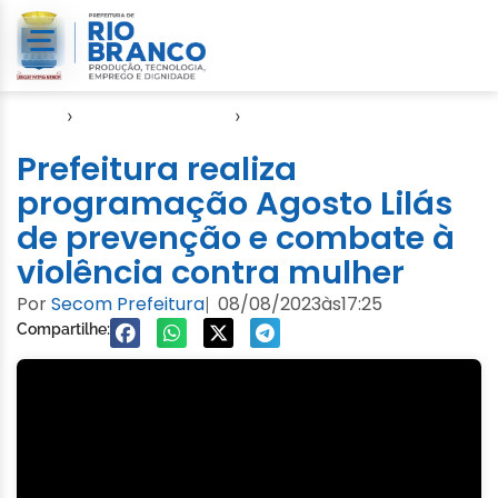
Início
›
Direitos Humanos
›
SASDH
Prefeitura realiza
programação Agosto Lilás
de prevenção e combate à
violência contra mulher
Por
Secom Prefeitura
08/08/2023
às
17:25
|
Compartilhe: