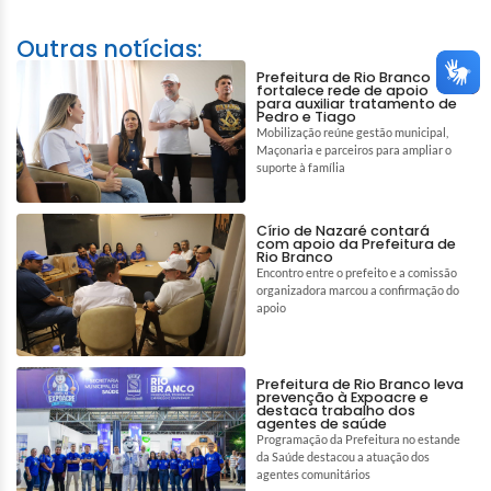
Outras notícias:
Prefeitura de Rio Branco
fortalece rede de apoio
para auxiliar tratamento de
Pedro e Tiago
Mobilização reúne gestão municipal,
Maçonaria e parceiros para ampliar o
suporte à família
Círio de Nazaré contará
com apoio da Prefeitura de
Rio Branco
Encontro entre o prefeito e a comissão
organizadora marcou a confirmação do
apoio
Prefeitura de Rio Branco leva
prevenção à Expoacre e
destaca trabalho dos
agentes de saúde
Programação da Prefeitura no estande
da Saúde destacou a atuação dos
agentes comunitários