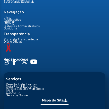
Secretarias Especiais
Navegação
Início
Publicações
Notícias
Portais
Sistemas Administrativos
Ouvidoria
Transparência
Portal da Transparência
Diário Oficial
Redes Sociais
Serviços
Resultado de Exames
Nota Fiscal Eletrônica
Portais das Leis Municipais
IPTU
Avisos CPL
Serviços Online
Mapa do Site