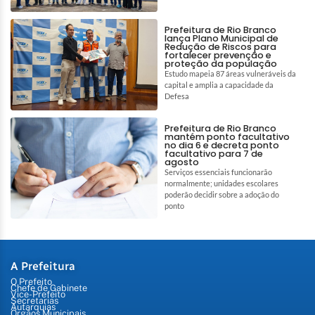
Prefeitura de Rio Branco
lança Plano Municipal de
Redução de Riscos para
fortalecer prevenção e
proteção da população
Estudo mapeia 87 áreas vulneráveis da
capital e amplia a capacidade da
Defesa
Prefeitura de Rio Branco
mantém ponto facultativo
no dia 6 e decreta ponto
facultativo para 7 de
agosto
Serviços essenciais funcionarão
normalmente; unidades escolares
poderão decidir sobre a adoção do
ponto
A Prefeitura
O Prefeito
Chefe de Gabinete
Vice-Prefeito
Secretarias
Autarquias
Órgãos Municipais