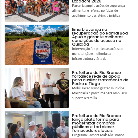
Expoacre 2026
Parceria amplia ações de segurança
alimentar e reforça políticas de
acolhimento, assistência jurídica
Emurb avança na
recuperação do Ramal Boa
Água e garante melhores
condições de acesso no
Quixadá
Intervenção faz parte das ações de
manutenção e melhoria da
infraestrutura viária da
Prefeitura de Rio Branco
fortalece rede de apoio
para auxiliar tratamento de
Pedro e Tiago
Mobilização reúne gestão municipal,
Maçonaria e parceiros para ampliar o
suporte à família
Prefeitura de Rio Branco
lança plataforma para
modernizar compras
públicas e fortalecer
fornecedores locais
Programa Compra Mais Rio Branco