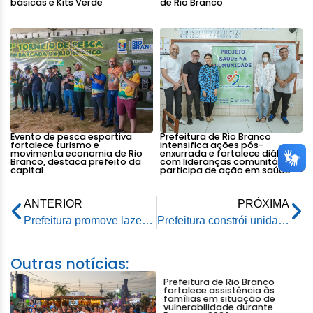
básicas e Kits Verde
de Rio Branco
Evento de pesca esportiva
Prefeitura de Rio Branco
fortalece turismo e
intensifica ações pós-
movimenta economia de Rio
enxurrada e fortalece diálogo
Branco, destaca prefeito da
com lideranças comunitárias e
capital
participa de ação em saúde
ANTERIOR
PRÓXIMA
Prefeitura promove lazer e diversão às crianças com reforma e construção de playgrounds nas regionais de Rio Branco
Prefeitura constrói unidades sanitárias que beneficiarão mais de 250 pessoas no Belo Jardim
Outras notícias:
Prefeitura de Rio Branco
fortalece assistência às
famílias em situação de
vulnerabilidade durante