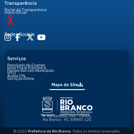
Transparência
Portal da Transparência
Diário Oficial
Redes Sociais
Serviços
Resultado de Exames
Nota Fiscal Eletrônica
Portais das Leis Municipais
IPTU
Avisos CPL
Serviços Online
Mapa do Site
R. Rui Barbosa, 285 - Centro,
Rio Branco - AC, 69900-120
© 2025
Prefeitura de Rio Branco
. Todos os direitos reservados.