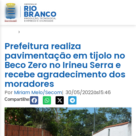
Início
›
Video
Prefeitura realiza
pavimentação em tijolo no
Beco Zero no Irineu Serra e
recebe agradecimento dos
moradores
Por
Miriam Melo/Secom
30/05/2022
às
15:46
|
Compartilhe: