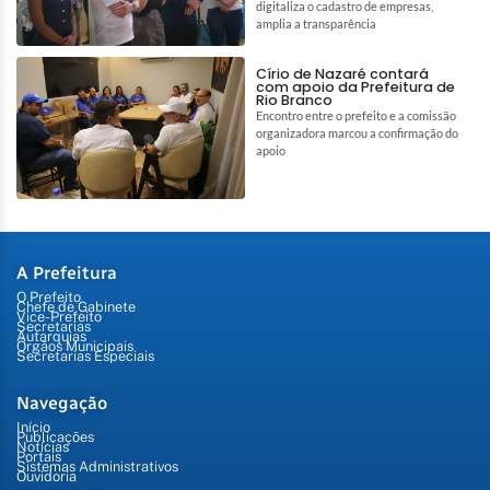
digitaliza o cadastro de empresas,
amplia a transparência
Círio de Nazaré contará
com apoio da Prefeitura de
Rio Branco
Encontro entre o prefeito e a comissão
organizadora marcou a confirmação do
apoio
A Prefeitura
O Prefeito
Chefe de Gabinete
Vice-Prefeito
Secretarias
Autarquias
Órgãos Municipais
Secretarias Especiais
Navegação
Início
Publicações
Notícias
Portais
Sistemas Administrativos
Ouvidoria