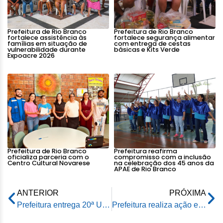
Prefeitura de Rio Branco
Prefeitura de Rio Branco
fortalece assistência às
fortalece segurança alimentar
famílias em situação de
com entrega de cestas
vulnerabilidade durante
básicas e Kits Verde
Expoacre 2026
Prefeitura de Rio Branco
Prefeitura reafirma
oficializa parceria com o
compromisso com a inclusão
Centro Cultural Novarese
na celebração dos 45 anos da
APAE de Rio Branco
ANTERIOR
PRÓXIMA
Prefeitura entrega 20ª Unidade de Saúde da Família totalmente reformada
Prefeitura realiza ação especial em alusão ao Dia das Crianças no Cras Rui Lino