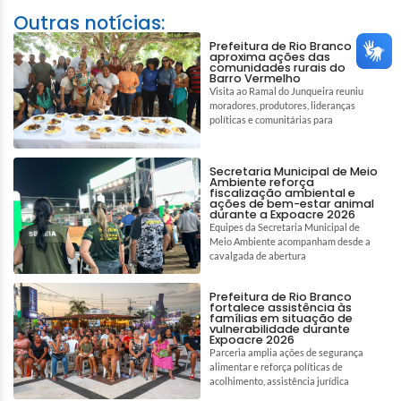
Outras notícias:
Prefeitura de Rio Branco
aproxima ações das
comunidades rurais do
Barro Vermelho
Visita ao Ramal do Junqueira reuniu
moradores, produtores, lideranças
políticas e comunitárias para
Secretaria Municipal de Meio
Ambiente reforça
fiscalização ambiental e
ações de bem-estar animal
durante a Expoacre 2026
Equipes da Secretaria Municipal de
Meio Ambiente acompanham desde a
cavalgada de abertura
Prefeitura de Rio Branco
fortalece assistência às
famílias em situação de
vulnerabilidade durante
Expoacre 2026
Parceria amplia ações de segurança
alimentar e reforça políticas de
acolhimento, assistência jurídica