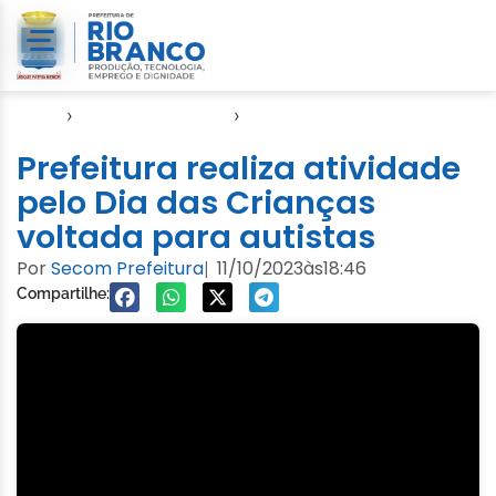
Início
›
Direitos Humanos
›
SASDH
Prefeitura realiza atividade
pelo Dia das Crianças
voltada para autistas
Por
Secom Prefeitura
11/10/2023
às
18:46
|
Compartilhe: