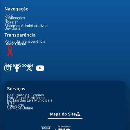
Navegação
Início
Publicações
Notícias
Portais
Sistemas Administrativos
Ouvidoria
Transparência
Portal da Transparência
Diário Oficial
Redes Sociais
Serviços
Resultado de Exames
Nota Fiscal Eletrônica
Portais das Leis Municipais
IPTU
Avisos CPL
Serviços Online
Mapa do Site