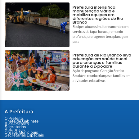
Prefeitura intensifica
manutenção viária e
mobiliza equipes em
diferentes regiões de Rio
Branco
Equipes atuam simultaneamente com
serviços de tapa-buraco, remendo
profundo, drenagem e terraplanagem
para
Prefeitura de Rio Branco leva
educação em saúde bucal
para crianças e famílias
durante a Expoacre
Ação do programa Geração Sorriso
Saudável reuniu crianças e famílias em
atividades educativas
A Prefeitura
O Prefeito
Chefe de Gabinete
Vice-Prefeito
Secretarias
Autarquias
Órgãos Municipais
Secretarias Especiais