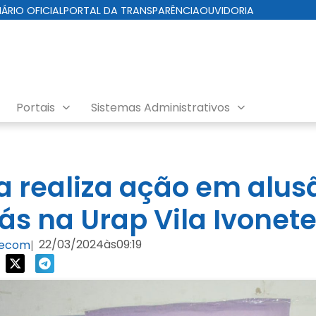
IÁRIO OFICIAL
PORTAL DA TRANSPARÊNCIA
OUVIDORIA
Portais
Sistemas Administrativos
ra realiza ação em alus
ás na Urap Vila Ivonet
22/03/2024
às
09:19
Secom
|