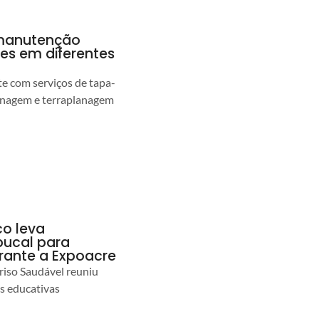
a manutenção
pes em diferentes
 com serviços de tapa-
enagem e terraplanagem
co leva
ucal para
urante a Expoacre
iso Saudável reuniu
es educativas