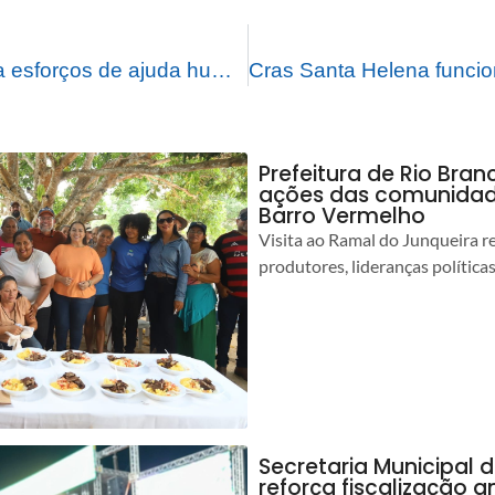
Prefeitura continua esforços de ajuda humanitária após cheia do Rio Acre
Prefeitura de Rio Bra
ações das comunidade
Barro Vermelho
Visita ao Ramal do Junqueira r
produtores, lideranças política
Secretaria Municipal 
reforça fiscalização 