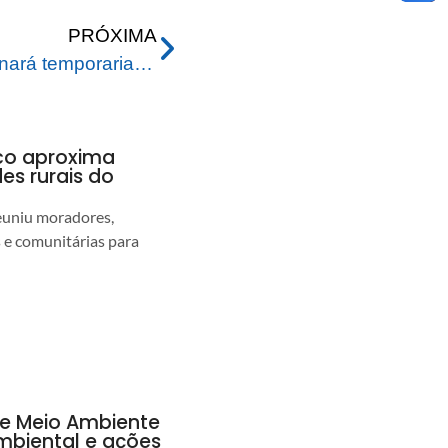
PRÓXIMA
Cras Santa Helena funcionará temporariamente em novo endereço a partir desta terça-feira (26)
nco aproxima
s rurais do
euniu moradores,
s e comunitárias para
de Meio Ambiente
ambiental e ações