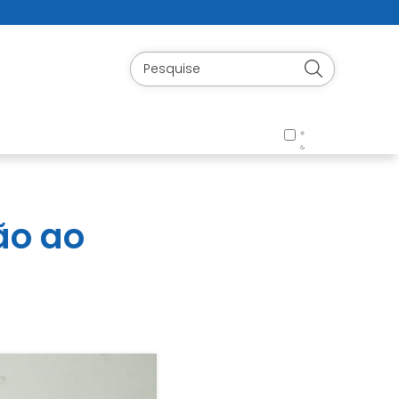
ão ao
e