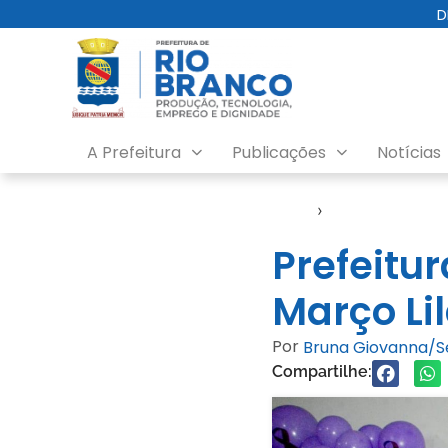
D
A Prefeitura
Publicações
Notícias
Início
›
Semsa
Prefeitu
Março Lil
Por
Bruna Giovanna/
Compartilhe: