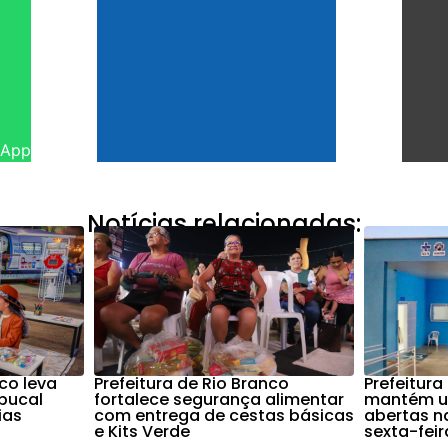
sApp
Notícias relacionadas:
nco leva
Prefeitura de Rio Branco
Prefeitura
bucal
fortalece segurança alimentar
mantém u
ias
com entrega de cestas básicas
abertas na
e Kits Verde
sexta-feir