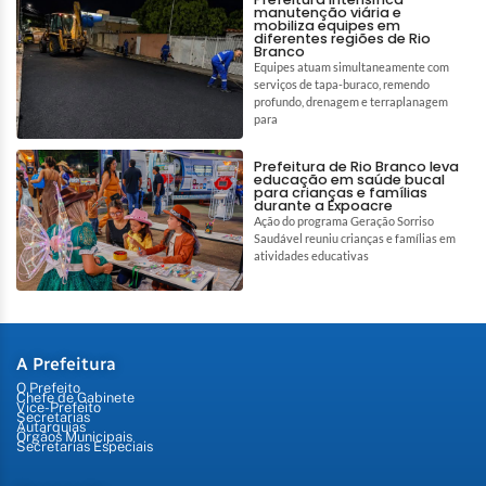
manutenção viária e
mobiliza equipes em
diferentes regiões de Rio
Branco
Equipes atuam simultaneamente com
serviços de tapa-buraco, remendo
profundo, drenagem e terraplanagem
para
Prefeitura de Rio Branco leva
educação em saúde bucal
para crianças e famílias
durante a Expoacre
Ação do programa Geração Sorriso
Saudável reuniu crianças e famílias em
atividades educativas
A Prefeitura
O Prefeito
Chefe de Gabinete
Vice-Prefeito
Secretarias
Autarquias
Órgãos Municipais
Secretarias Especiais