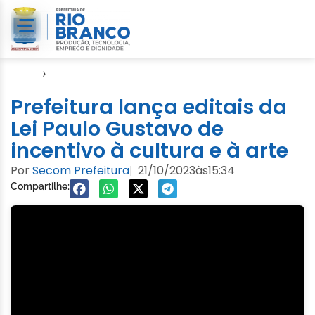
Início
›
FGB
Prefeitura lança editais da
Lei Paulo Gustavo de
incentivo à cultura e à arte
Por
Secom Prefeitura
21/10/2023
às
15:34
|
Compartilhe: