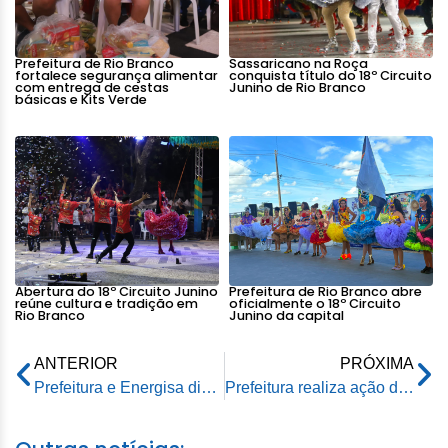
Prefeitura de Rio Branco
Sassaricano na Roça
fortalece segurança alimentar
conquista título do 18º Circuito
com entrega de cestas
Junino de Rio Branco
básicas e Kits Verde
Abertura do 18º Circuito Junino
Prefeitura de Rio Branco abre
reúne cultura e tradição em
oficialmente o 18º Circuito
Rio Branco
Junino da capital
ANTERIOR
PRÓXIMA
Prefeitura e Energisa discutem estratégias para reduzir gastos com energia elétrica
Prefeitura realiza ação de saúde no Panorama