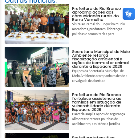
Outras notícias:
Prefeitura de Rio Branco
aproxima ações das
comunidades rurais do
Barro Vermelho
Visita ao Ramal do Junqueira reuniu
moradores, produtores, lideranças
políticas e comunitárias para
Secretaria Municipal de Meio
Ambiente reforça
fiscalização ambiental e
ações de bem-estar animal
durante a Expoacre 2026
Equipes da Secretaria Municipal de
Meio Ambiente acompanham desde a
cavalgada de abertura
Prefeitura de Rio Branco
fortalece assistência às
famílias em situação de
vulnerabilidade durante
Expoacre 2026
Parceria amplia ações de segurança
alimentar e reforça políticas de
acolhimento, assistência jurídica
Prefeitura intensifica