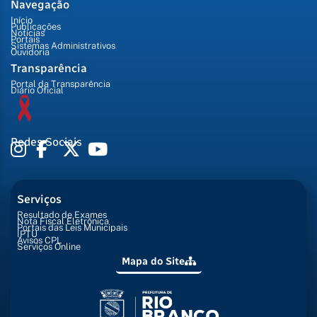
Navegação
Início
Publicações
Notícias
Portais
Sistemas Administrativos
Ouvidoria
Transparência
Portal da Transparência
Diário Oficial
Redes Sociais
Serviços
Resultado de Exames
Nota Fiscal Eletrônica
Portais das Leis Municipais
IPTU
Avisos CPL
Serviços Online
Mapa do Site