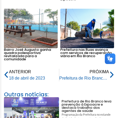
Bairro José Augusto ganha
Prefeitura nas Ruas avança
quadra poliesportiva
com serviços de recuperação
revitalizada para a
viária em Rio Branco
comunidade
ANTERIOR
PRÓXIMA
18 de abril de 2023
Prefeitura de Rio Branco e Governo do Estado se reúnem para tratar do Programa Ruas do Povo
Outras notícias:
Prefeitura de Rio Branco leva
prevenção à Expoacre e
destaca trabalho dos
agentes de saúde
Programação da Prefeitura no estande