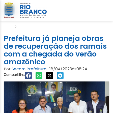
Início
›
Seagro
Prefeitura já planeja obras
de recuperação dos ramais
com a chegada do verão
amazônico
Por
Secom Prefeitura
18/04/2023
às
08:24
|
Compartilhe: