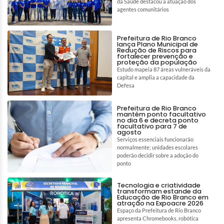
da Saúde destacou a atuação dos
agentes comunitários
Prefeitura de Rio Branco
lança Plano Municipal de
Redução de Riscos para
fortalecer prevenção e
proteção da população
Estudo mapeia 87 áreas vulneráveis da
capital e amplia a capacidade da
Defesa
Prefeitura de Rio Branco
mantém ponto facultativo
no dia 6 e decreta ponto
facultativo para 7 de
agosto
Serviços essenciais funcionarão
normalmente; unidades escolares
poderão decidir sobre a adoção do
ponto
Tecnologia e criatividade
transformam estande da
Educação de Rio Branco em
atração na Expoacre 2026
Espaço da Prefeitura de Rio Branco
apresenta Chromebooks, robótica