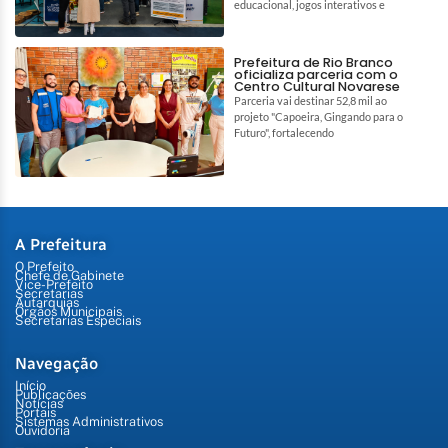
educacional, jogos interativos e
Prefeitura de Rio Branco
oficializa parceria com o
Centro Cultural Novarese
Parceria vai destinar 52,8 mil ao
projeto "Capoeira, Gingando para o
Futuro", fortalecendo
A Prefeitura
O Prefeito
Chefe de Gabinete
Vice-Prefeito
Secretarias
Autarquias
Órgãos Municipais
Secretarias Especiais
Navegação
Início
Publicações
Notícias
Portais
Sistemas Administrativos
Ouvidoria