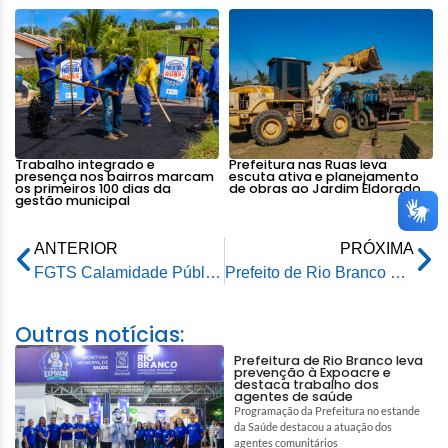
Trabalho integrado e
Prefeitura nas Ruas leva
presença nos bairros marcam
escuta ativa e planejamento
os primeiros 100 dias da
de obras ao Jardim Eldorado
gestão municipal
ANTERIOR
PRÓXIMA
FGTS Calamidade Pública: Prefeitura de Rio Branco esclarece sobre o saque
Prefeito de Rio Branco participa de café de manhã no Floresta Sul para ouvir demandas da população
Outras notícias:
Prefeitura de Rio Branco leva
prevenção à Expoacre e
destaca trabalho dos
agentes de saúde
Programação da Prefeitura no estande
da Saúde destacou a atuação dos
agentes comunitários