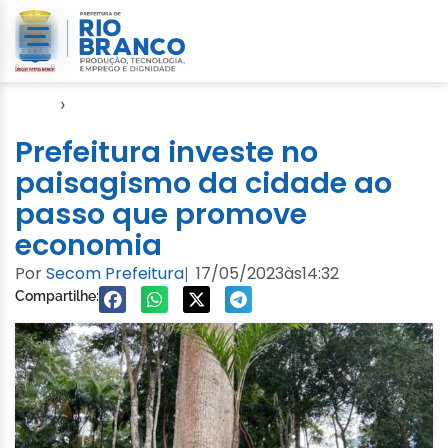
Início
›
Semeia
Prefeitura investe no
paisagismo da cidade ao
passo que promove
economia
Por
Secom Prefeitura
17/05/2023
às
14:32
|
Compartilhe: