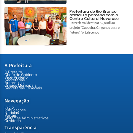
Prefeitura de Rio Branco
oficializa parceria com o
Centro Cultural Novarese
Parceria vai destinar 52,8 mil ao
projeto "Capoeira, Gingando para o
Futuro", fortalecendo
A Prefeitura
O Prefeito
Chefe de Gabinete
Vice-Prefeito
Secretarias
Autarquias
Órgãos Municipais
Secretarias Especiais
Navegação
Início
Publicações
Notícias
Portais
Sistemas Administrativos
Ouvidoria
Transparência