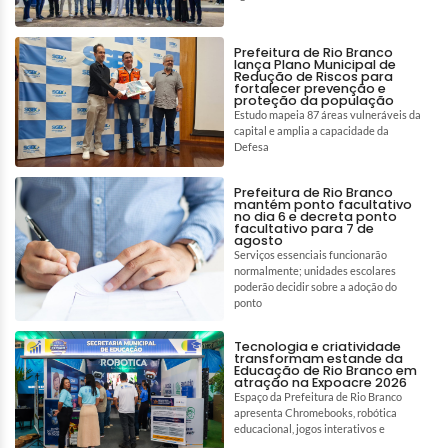
Prefeitura de Rio Branco
lança Plano Municipal de
Redução de Riscos para
fortalecer prevenção e
proteção da população
Estudo mapeia 87 áreas vulneráveis da
capital e amplia a capacidade da
Defesa
Prefeitura de Rio Branco
mantém ponto facultativo
no dia 6 e decreta ponto
facultativo para 7 de
agosto
Serviços essenciais funcionarão
normalmente; unidades escolares
poderão decidir sobre a adoção do
ponto
Tecnologia e criatividade
transformam estande da
Educação de Rio Branco em
atração na Expoacre 2026
Espaço da Prefeitura de Rio Branco
apresenta Chromebooks, robótica
educacional, jogos interativos e