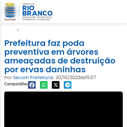
Início
›
Semeia
Prefeitura faz poda
preventiva em árvores
ameaçadas de destruição
por ervas daninhas
Por
Secom Prefeitura
20/10/2023
às
15:07
|
Compartilhe: