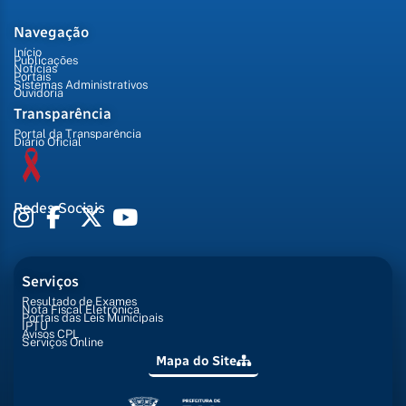
Navegação
Início
Publicações
Notícias
Portais
Sistemas Administrativos
Ouvidoria
Transparência
Portal da Transparência
Diário Oficial
Redes Sociais
Serviços
Resultado de Exames
Nota Fiscal Eletrônica
Portais das Leis Municipais
IPTU
Avisos CPL
Serviços Online
Mapa do Site