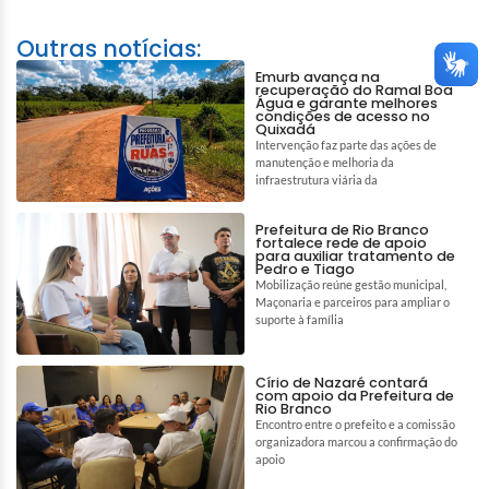
Outras notícias:
Emurb avança na
recuperação do Ramal Boa
Água e garante melhores
condições de acesso no
Quixadá
Intervenção faz parte das ações de
manutenção e melhoria da
infraestrutura viária da
Prefeitura de Rio Branco
fortalece rede de apoio
para auxiliar tratamento de
Pedro e Tiago
Mobilização reúne gestão municipal,
Maçonaria e parceiros para ampliar o
suporte à família
Círio de Nazaré contará
com apoio da Prefeitura de
Rio Branco
Encontro entre o prefeito e a comissão
organizadora marcou a confirmação do
apoio