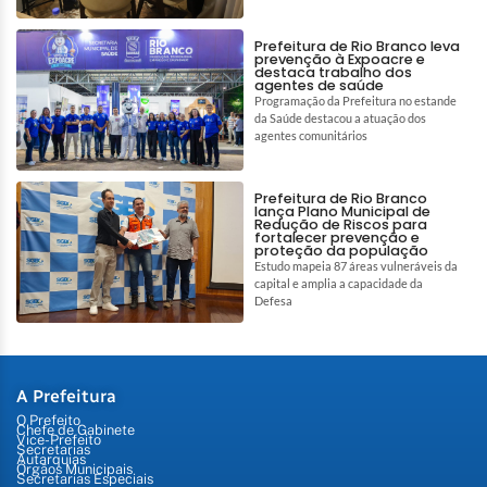
Prefeitura de Rio Branco leva
prevenção à Expoacre e
destaca trabalho dos
agentes de saúde
Programação da Prefeitura no estande
da Saúde destacou a atuação dos
agentes comunitários
Prefeitura de Rio Branco
lança Plano Municipal de
Redução de Riscos para
fortalecer prevenção e
proteção da população
Estudo mapeia 87 áreas vulneráveis da
capital e amplia a capacidade da
Defesa
A Prefeitura
O Prefeito
Chefe de Gabinete
Vice-Prefeito
Secretarias
Autarquias
Órgãos Municipais
Secretarias Especiais