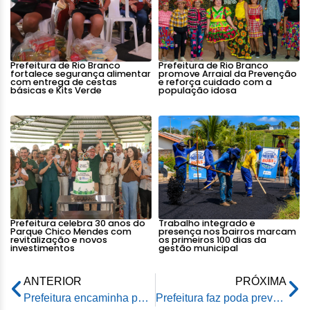
Prefeitura de Rio Branco
Prefeitura de Rio Branco
fortalece segurança alimentar
promove Arraial da Prevenção
com entrega de cestas
e reforça cuidado com a
básicas e Kits Verde
população idosa
Prefeitura celebra 30 anos do
Trabalho integrado e
Parque Chico Mendes com
presença nos bairros marcam
revitalização e novos
os primeiros 100 dias da
investimentos
gestão municipal
ANTERIOR
PRÓXIMA
Prefeitura encaminha pedido de autorização à Câmara solicitando empréstimo para dar continuidade ao desenvolvimento da capital
Prefeitura faz poda preventiva em árvores ameaçadas de destruição por ervas daninhas