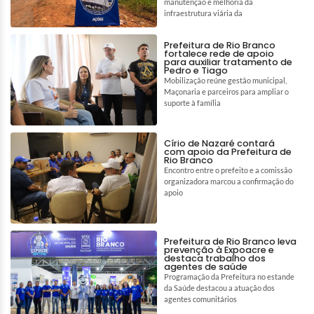
manutenção e melhoria da
infraestrutura viária da
Prefeitura de Rio Branco
fortalece rede de apoio
para auxiliar tratamento de
Pedro e Tiago
Mobilização reúne gestão municipal,
Maçonaria e parceiros para ampliar o
suporte à família
Círio de Nazaré contará
com apoio da Prefeitura de
Rio Branco
Encontro entre o prefeito e a comissão
organizadora marcou a confirmação do
apoio
Prefeitura de Rio Branco leva
prevenção à Expoacre e
destaca trabalho dos
agentes de saúde
Programação da Prefeitura no estande
da Saúde destacou a atuação dos
agentes comunitários