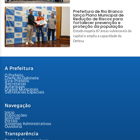
Prefeitura de Rio Branco
lança Plano Municipal de
Redução de Riscos para
fortalecer prevenção e
proteção da população
Estudo mapeia 87 áreas vulneráveis da
capital e amplia a capacidade da
Defesa
A Prefeitura
O Prefeito
Chefe de Gabinete
Vice-Prefeito
Secretarias
Autarquias
Órgãos Municipais
Secretarias Especiais
Navegação
Início
Publicações
Notícias
Portais
Sistemas Administrativos
Ouvidoria
Transparência