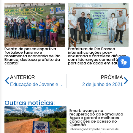
Evento de pesca esportiva
Prefeitura de Rio Branco
fortalece turismo e
intensifica ações pós-
movimenta economia de Rio
enxurrada e fortalece diálogo
Branco, destaca prefeito da
com lideranças comunitárias e
capital
participa de ação em saúde
ANTERIOR
PRÓXIMA
Educação de Jovens e Adultos – Secretaria Municipal de Educação
2 de junho de 2021
Outras notícias:
Emurb avança na
recuperação do Ramal Boa
Água e garante melhores
condições de acesso no
Quixadá
Intervenção faz parte das ações de