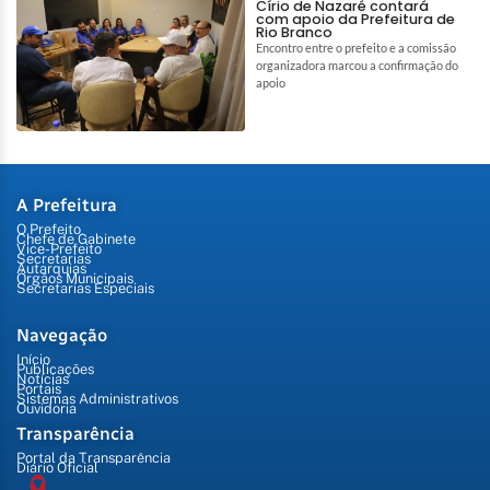
Círio de Nazaré contará
com apoio da Prefeitura de
Rio Branco
Encontro entre o prefeito e a comissão
organizadora marcou a confirmação do
apoio
A Prefeitura
O Prefeito
Chefe de Gabinete
Vice-Prefeito
Secretarias
Autarquias
Órgãos Municipais
Secretarias Especiais
Navegação
Início
Publicações
Notícias
Portais
Sistemas Administrativos
Ouvidoria
Transparência
Portal da Transparência
Diário Oficial