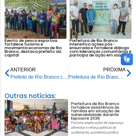
Evento de pesca esportiva
Prefeitura de Rio Branco
fortalece turismo e
intensifica ações pós-
movimenta economia de Rio
enxurrada e fortalece diálogo
Branco, destaca prefeito da
com lideranças comunitárias e
capital
participa de ação em saúde
ANTERIOR
PRÓXIMA
Prefeito de Rio Branco concede entrevista coletiva sobre avaliação dos 100 primeiros dias de gestão
Prefeitura de Rio Branco realiza serviço de drenagem e pavimentação asfáltica em rotatória na Getúlio Vargas
Outras notícias:
Prefeitura de Rio Branco
fortalece assistência às
famílias em situação de
vulnerabilidade durante
Expoacre 2026
Parceria amplia ações de segurança
alimentar e reforça políticas de
acolhimento, assistência jurídica