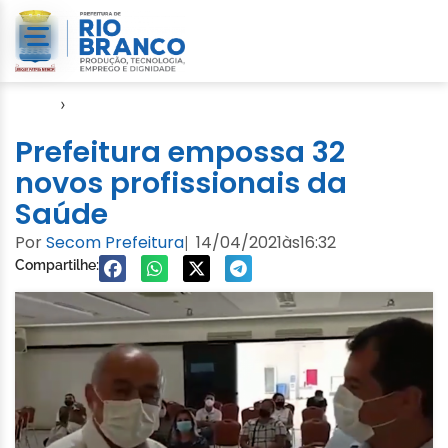
Início
›
Video
Prefeitura empossa 32
novos profissionais da
Saúde
Por
Secom Prefeitura
14/04/2021
às
16:32
|
Compartilhe: