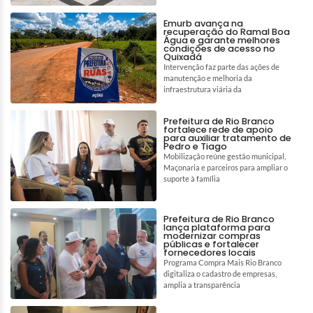
Emurb avança na
recuperação do Ramal Boa
Água e garante melhores
condições de acesso no
Quixadá
Intervenção faz parte das ações de
manutenção e melhoria da
infraestrutura viária da
Prefeitura de Rio Branco
fortalece rede de apoio
para auxiliar tratamento de
Pedro e Tiago
Mobilização reúne gestão municipal,
Maçonaria e parceiros para ampliar o
suporte à família
Prefeitura de Rio Branco
lança plataforma para
modernizar compras
públicas e fortalecer
fornecedores locais
Programa Compra Mais Rio Branco
digitaliza o cadastro de empresas,
amplia a transparência