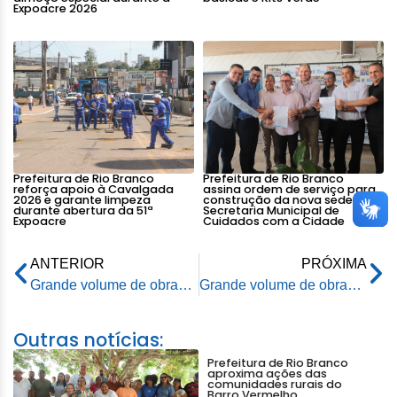
Expoacre 2026
Prefeitura de Rio Branco
Prefeitura de Rio Branco
reforça apoio à Cavalgada
assina ordem de serviço para
2026 e garante limpeza
construção da nova sede da
durante abertura da 51ª
Secretaria Municipal de
Expoacre
Cuidados com a Cidade
ANTERIOR
PRÓXIMA
Grande volume de obras da Prefeitura faz Rio Branco superar média nacional na redução do desemprego, aponta IBGE
Grande volume de obras da Prefeitura faz Rio Branco superar média nacional na redução do desemprego, aponta IBGE
Outras notícias:
Prefeitura de Rio Branco
aproxima ações das
comunidades rurais do
Barro Vermelho