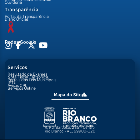
Ouvidoria
Transparência
Portal da Transparência
Diário Oficial
Redes Sociais
Serviços
Resultado de Exames
Nota Fiscal Eletrônica
Portais das Leis Municipais
IPTU
Avisos CPL
Serviços Online
Mapa do Site
R. Rui Barbosa, 285 - Centro,
Rio Branco - AC, 69900-120