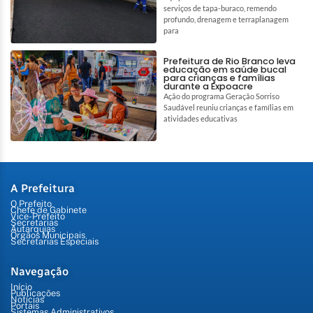
serviços de tapa-buraco, remendo
profundo, drenagem e terraplanagem
para
Prefeitura de Rio Branco leva
educação em saúde bucal
para crianças e famílias
durante a Expoacre
Ação do programa Geração Sorriso
Saudável reuniu crianças e famílias em
atividades educativas
A Prefeitura
O Prefeito
Chefe de Gabinete
Vice-Prefeito
Secretarias
Autarquias
Órgãos Municipais
Secretarias Especiais
Navegação
Início
Publicações
Notícias
Portais
Sistemas Administrativos