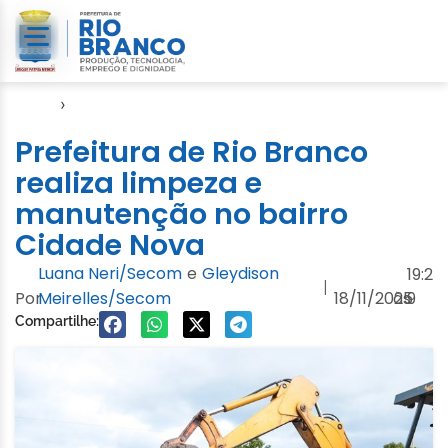
Início
›
Video
Prefeitura de Rio Branco
realiza limpeza e
manutenção no bairro
Cidade Nova
Luana Neri/Secom
e
Gleydison
19:2
|
Por
Meirelles/Secom
18/11/2025
às
9
Compartilhe: