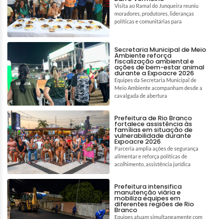
Visita ao Ramal do Junqueira reuniu
moradores, produtores, lideranças
políticas e comunitárias para
Secretaria Municipal de Meio
Ambiente reforça
fiscalização ambiental e
ações de bem-estar animal
durante a Expoacre 2026
Equipes da Secretaria Municipal de
Meio Ambiente acompanham desde a
cavalgada de abertura
Prefeitura de Rio Branco
fortalece assistência às
famílias em situação de
vulnerabilidade durante
Expoacre 2026
Parceria amplia ações de segurança
alimentar e reforça políticas de
acolhimento, assistência jurídica
Prefeitura intensifica
manutenção viária e
mobiliza equipes em
diferentes regiões de Rio
Branco
Equipes atuam simultaneamente com