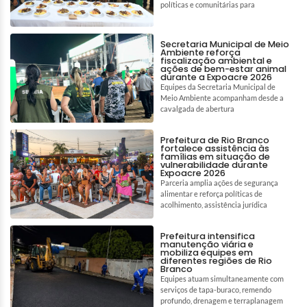
políticas e comunitárias para
Secretaria Municipal de Meio
Ambiente reforça
fiscalização ambiental e
ações de bem-estar animal
durante a Expoacre 2026
Equipes da Secretaria Municipal de
Meio Ambiente acompanham desde a
cavalgada de abertura
Prefeitura de Rio Branco
fortalece assistência às
famílias em situação de
vulnerabilidade durante
Expoacre 2026
Parceria amplia ações de segurança
alimentar e reforça políticas de
acolhimento, assistência jurídica
Prefeitura intensifica
manutenção viária e
mobiliza equipes em
diferentes regiões de Rio
Branco
Equipes atuam simultaneamente com
serviços de tapa-buraco, remendo
profundo, drenagem e terraplanagem