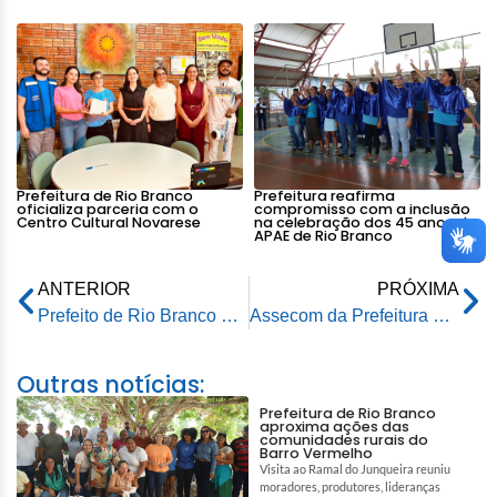
Prefeitura de Rio Branco
Prefeitura reafirma
oficializa parceria com o
compromisso com a inclusão
Centro Cultural Novarese
na celebração dos 45 anos da
APAE de Rio Branco
ANTERIOR
PRÓXIMA
Prefeito de Rio Branco prestigia ação do Projeto Futuro no Colégio Lourival Pinho
Assecom da Prefeitura de Rio Branco é campeã do campeonato da imprensa
Outras notícias:
Prefeitura de Rio Branco
aproxima ações das
comunidades rurais do
Barro Vermelho
Visita ao Ramal do Junqueira reuniu
moradores, produtores, lideranças