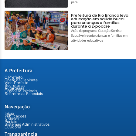
para
Prefeitura de Rio Branco leva
educação em saúde bucal
para crianças e famílias
durante a Expoacre
Ação do programa Geração Sorriso
Saudável reuniu crianças e famílias em
atividades educativas
A Prefeitura
O Prefeito
Chefe de Gabinete
Vice-Prefeito
Secretarias
Autarquias
Órgãos Municipais
Secretarias Especiais
Navegação
Início
Publicações
Notícias
Portais
Sistemas Administrativos
Ouvidoria
Transparência