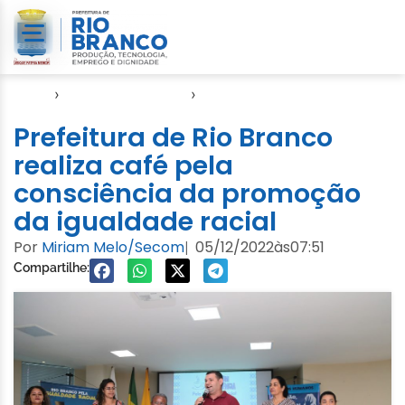
Início
›
Direitos Humanos
›
SASDH
Prefeitura de Rio Branco
realiza café pela
consciência da promoção
da igualdade racial
Por
Miriam Melo/Secom
05/12/2022
às
07:51
|
Compartilhe: